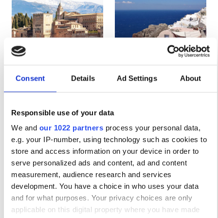
Ασθενείς με HIV
Ασθενείς με Ηπατίτιδα B
Ασθενείς με Ηπατίτιδα C
EHIC
Spain
Greece
Consent
Details
Ad Settings
About
GHIC
Responsible use of your data
Παροχές
We and
our 1022 partners
process your personal data,
e.g. your IP-number, using technology such as cookies to
Αναψυκτικά
store and access information on your device in order to
serve personalized ads and content, ad and content
Δωρεάν WiFi
measurement, audience research and services
development. You have a choice in who uses your data
Τηλεοπτικές Οθόνες
and for what purposes. Your privacy choices are only
Δωρεάν Μεταφορά
applicable on this digital property where you have made