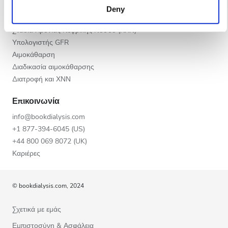
Βράδυ
Χρόνια Νεφρική Νόσος - ΧΝΝ
Deny
services. Read more about cookies in our Privacy policy.
Αιτίες ΧΝΝ
Νύχτα
Στάδια Χρόνιας Νεφρικής Νόσου (ΧΧΝ)
Υπολογιστής GFR
Αιμοκάθαρση
Βαθμολογία
Διαδικασία αιμοκάθαρσης
Διατροφή και ΧΝΝ
Καλή
Επικοινωνία
Πολύ Καλή
info@bookdialysis.com
Εξαιρετική
+1 877-394-6045 (US)
+44 800 069 8072 (UK)
Καριέρες
© bookdialysis.com, 2024
Σχετικά με εμάς
Εμπιστοσύνη & Ασφάλεια