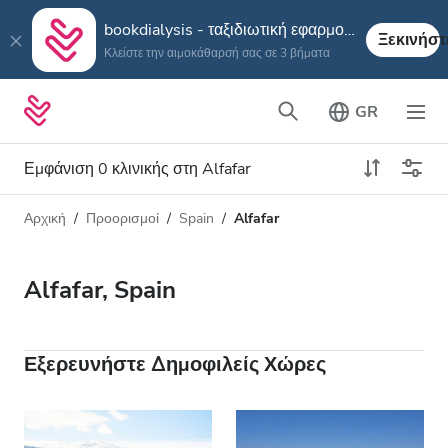
bookdialysis - ταξιδιωτική εφαρμογή
Ξεκινήστ
Κλείστε την αιμοκάθαρσή σας σε 3 βήματα
GR
Εμφάνιση 0 κλινικής στη Alfafar
Αρχική
Προορισμοί
Spain
Alfafar
Τύπος αιμοκάθαρσης
Απόσταση
Όνομα
Όλες οι Αιμοκαθάρσεις
Alfafar, Spain
Βαθμολογία
Αιμοκάθαρση HD
Τιμή
Αιμοκάθαρση HDF
Εξερευνήστε Δημοφιλείς Χώρες
Δέχεται