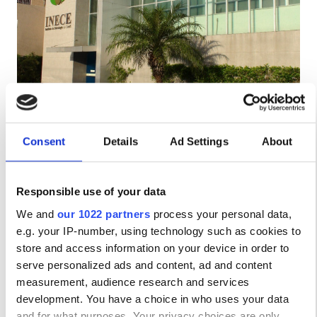
Пациенты с ВИЧ
Пациенты с гепатитом B
Пациенты с гепатитом C
EHIC
INECE
GHIC
Fortaleza, Brazil
Consent
Details
Ad Settings
About
2.36 км от центра города
Удобства
за процедуру
Responsible use of your data
Забронировать
Диализ HD €170
We and
our 1022 partners
process your personal data,
Напитки
e.g. your IP-number, using technology such as cookies to
Бесплатный Wi-Fi
store and access information on your device in order to
serve personalized ads and content, ad and content
Телевизоры
measurement, audience research and services
development. You have a choice in who uses your data
Бесплатный трансфер
and for what purposes. Your privacy choices are only