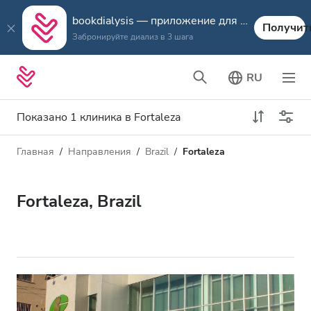
bookdialysis — приложение для путешествий
Получит
Забронируйте диализ в 3 шага
RU
Показано 1 клиника в Fortaleza
Главная
Направления
Brazil
Fortaleza
Тип диализа
Расстояние
Имя
Все виды диализа
Fortaleza, Brazil
Рейтинг
Диализ HD
Цена
Диализ HDF
Принимает