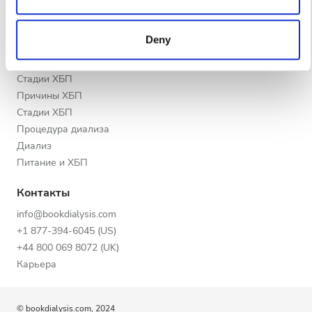
Вечер
may combine it with other information that you’ve provided
Партнеры
to them or that they’ve collected from your use of their
Ночь
Образование
Deny
services. Read more about cookies in our Privacy policy.
ХБП
Стадии ХБП
Рейтинг
Причины ХБП
Стадии ХБП
Хорошо
Процедура диализа
Очень хорошо
Диализ
Питание и ХБП
Отлично
Контакты
info@bookdialysis.com
+1 877-394-6045 (US)
+44 800 069 8072 (UK)
Карьера
© bookdialysis.com, 2024