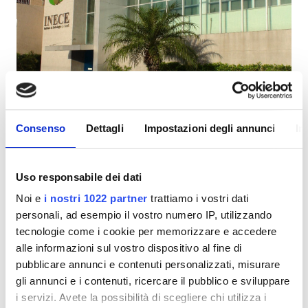
Pazienti con HIV
Pazienti con epatite B
Pazienti con epatite C
TEAM
INECE
GHIC
Consenso
Dettagli
Impostazioni degli annunci
In
Fortaleza, Brasile
2,36 in km dal centro città
Uso responsabile dei dati
Strutture
Per trattamento
Prenota
Noi e
i nostri 1022 partner
trattiamo i vostri dati
Dialisi HD 170 €
Snack e bevande
personali, ad esempio il vostro numero IP, utilizzando
tecnologie come i cookie per memorizzare e accedere
WiFi gratuito
alle informazioni sul vostro dispositivo al fine di
Schermi TV
pubblicare annunci e contenuti personalizzati, misurare
gli annunci e i contenuti, ricercare il pubblico e sviluppare
Trasferimento gratuito
i servizi. Avete la possibilità di scegliere chi utilizza i