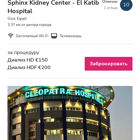
Sphinx Kidney Center - El Katib
Отлично
Вечер
10
1 отзыв
Hospital
Ночь
Giza, Egypt
3.37 км от центра города
Бесплатный Wi-Fi
Телевизоры
Рейтинг
Хорошо
за процедуру
Диализ HD €150
Забронировать
Очень хорошо
Диализ HDF €200
Отлично