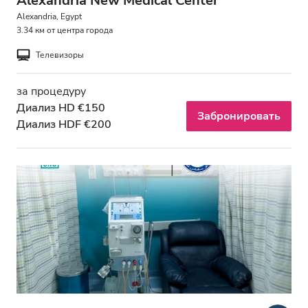
Alexandria New Medical Center
Бесплатная парковка
Alexandria, Egypt
3.34 км от центра города
Телевизоры
Цена
за процедуру
0–100 EUR
Диализ HD €150
Забронировать
100–200 EUR
Диализ HDF €200
200–300 EUR
300+ EUR
Смены
Утро
Послеобеденное время