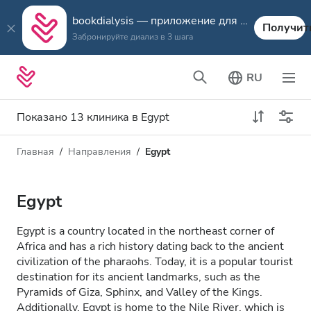
bookdialysis — приложение для путешествий
Получит
Забронируйте диализ в 3 шага
RU
Показано 13 клиника в Egypt
Главная
Направления
Egypt
Тип диализа
Расстояние
Имя
Все виды диализа
Egypt
Рейтинг
Диализ HD
Egypt is a country located in the northeast corner of
Цена
Africa and has a rich history dating back to the ancient
Диализ HDF
civilization of the pharaohs. Today, it is a popular tourist
destination for its ancient landmarks, such as the
Pyramids of Giza, Sphinx, and Valley of the Kings.
Принимает
Additionally, Egypt is home to the Nile River, which is