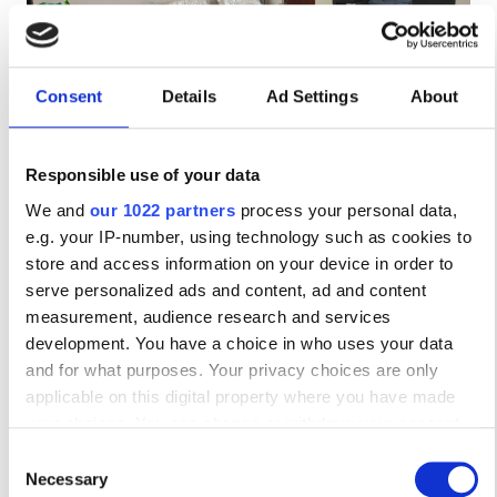
Consent
Details
Ad Settings
About
Dr Wahid El-Said
Cairo, Egypt
Responsible use of your data
10.1 км от центра города
We and
our 1022 partners
process your personal data,
Бесплатный Wi-Fi
Телевизоры
e.g. your IP-number, using technology such as cookies to
Бесплатная парковка
store and access information on your device in order to
serve personalized ads and content, ad and content
за процедуру
measurement, audience research and services
Диализ HD €120
development. You have a choice in who uses your data
Забронировать
Диализ HDF €220
and for what purposes. Your privacy choices are only
applicable on this digital property where you have made
your choices. You can change or withdraw your consent
any time from the Cookie Declaration or by clicking on the
Consent
Privacy trigger icon.
Necessary
Selection