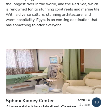
the longest river in the world, and the Red Sea, which
Пациенты с ВИЧ
is renowned for its stunning coral reefs and marine life.
With a diverse culture, stunning architecture, and
Пациенты с гепатитом B
warm hospitality, Egypt is an exciting destination that
has something to offer everyone.
Пациенты с гепатитом C
EHIC
GHIC
Удобства
Напитки
Бесплатный Wi-Fi
Телевизоры
Sphinx Kidney Center -
Отлично
Бесплатный трансфер
10
1 отзыв