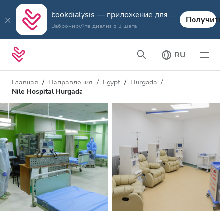
bookdialysis — приложение для путешествий
Получит
Забронируйте диализ в 3 шага
RU
Главная
Направления
Egypt
Hurgada
Nile Hospital Hurgada