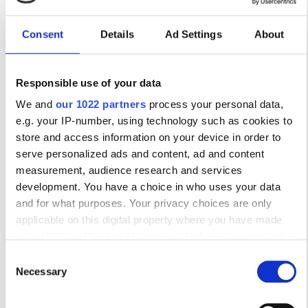
Наличные
Отзывы
Consent
Details
Ad Settings
About
6.2
3 отзывов
Responsible use of your data
We and
our 1022 partners
process your personal data,
e.g. your IP-number, using technology such as cookies to
Дружелюбие
7
store and access information on your device in order to
serve personalized ads and content, ad and content
Чистота
6
measurement, audience research and services
development. You have a choice in who uses your data
and for what purposes. Your privacy choices are only
Удобства
6
applicable on this digital property where you have made
your choices. You can change or withdraw your consent
Общее впечатление
6
any time from the Cookie Declaration or by clicking on the
Consent
Privacy trigger icon.
Necessary
Selection
If you allow, we would also like to: