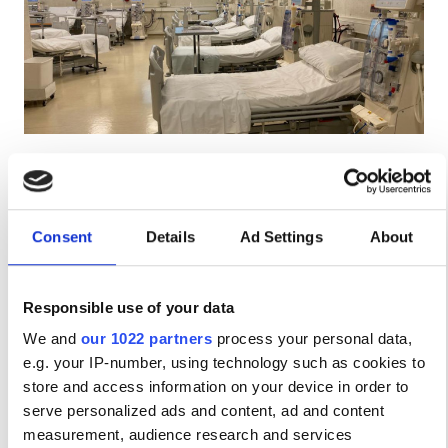
Пациенты с ВИЧ
Пациенты с гепатитом B
Пациенты с гепатитом C
EHIC
Nefrocenter EuroNefro s.r.l.
GHIC
Frosinone, Italy
0.93 км от центра города
Consent
Details
Ad Settings
About
Напитки
Бесплатный Wi-Fi
Телевизоры
Удобства
Бесплатный трансфер
Бесплатная парковка
Напитки
Responsible use of your data
за процедуру
We and
our 1022 partners
process your personal data,
Диализ HD €250
Бесплатный Wi-Fi
Забронировать
e.g. your IP-number, using technology such as cookies to
Диализ HDF €250
Телевизоры
store and access information on your device in order to
serve personalized ads and content, ad and content
Бесплатный трансфер
measurement, audience research and services