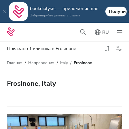
bookdialysis — приложение для путешествий
Получит
Забронируйте диализ в 3 шага
RU
Показано 1 клиника в Frosinone
Главная
Направления
Italy
Frosinone
Тип диализа
Расстояние
Имя
Все виды диализа
Frosinone, Italy
Рейтинг
Диализ HD
Цена
Диализ HDF
Принимает