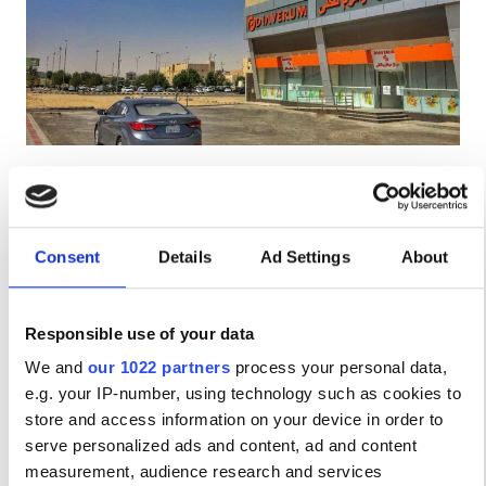
Пациенты с ВИЧ
Пациенты с гепатитом B
Пациенты с гепатитом C
EHIC
Diaverum Al Hassa - Mahasen
GHIC
Al Hassa, Saudi Arabia
389.56 км от центра города
Consent
Details
Ad Settings
About
Напитки
Бесплатный Wi-Fi
Телевизоры
Удобства
Бесплатная парковка
Напитки
Responsible use of your data
за процедуру
We and
our 1022 partners
process your personal data,
Диализ HD €345
Бесплатный Wi-Fi
Забронировать
e.g. your IP-number, using technology such as cookies to
Диализ HDF €345
Телевизоры
store and access information on your device in order to
serve personalized ads and content, ad and content
Бесплатный трансфер
measurement, audience research and services