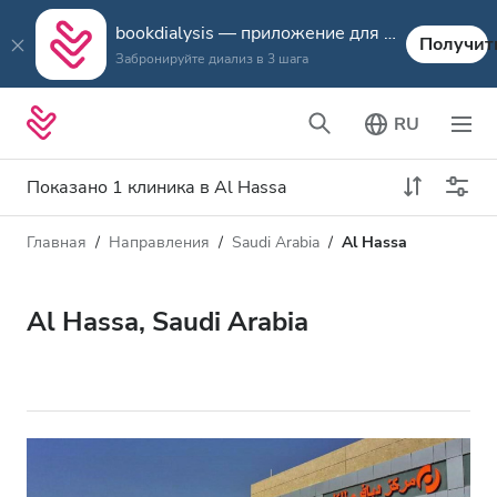
bookdialysis — приложение для путешествий
Получит
Забронируйте диализ в 3 шага
RU
Показано 1 клиника в Al Hassa
Главная
Направления
Saudi Arabia
Al Hassa
Тип диализа
Расстояние
Имя
Все виды диализа
Al Hassa, Saudi Arabia
Рейтинг
Диализ HD
Цена
Диализ HDF
Принимает