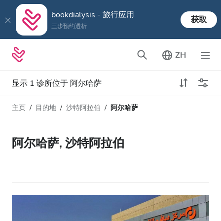
bookdialysis - 旅行应用
获取
三步预约透析
ZH
显示 1 诊所位于 阿尔哈萨
主页
目的地
沙特阿拉伯
阿尔哈萨
透析类型
距离
姓名
所有透析
阿尔哈萨, 沙特阿拉伯
评分
透析HD
价格
透析HDF
接收