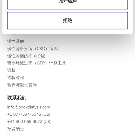
允许选择
晚上
将您的诊所列入名单
提供者的福利
深夜
合作伙伴
拒绝
教育
评分
慢性肾病
慢性肾脏疾病（CKD）病因
好
慢性肾病的不同阶段
非常好
肾小球滤过率（GFR）计算工具
透析
优秀
透析过程
营养与慢性肾病
联系我们
info@bookdialysis.com
+1 877-394-6045 (US)
+44 800 069 8072 (UK)
招贤纳士