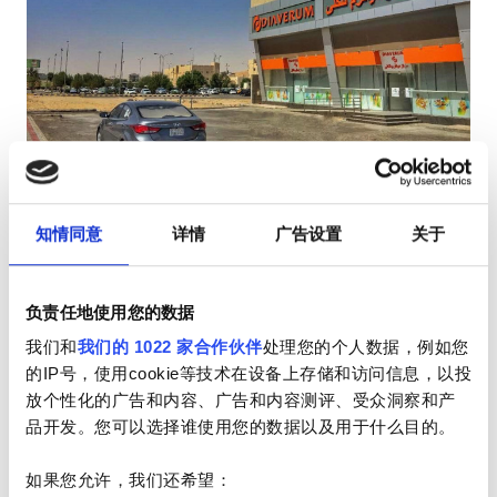
HIV患者
乙型肝炎患者
丙型肝炎患者
EHIC
Diaverum Al Hassa - Mahasen
GHIC
阿尔哈萨, 沙特阿拉伯
389.56 距离市中心公里数
知情同意
详情
广告设置
关于
小吃
免费WiFi
电视屏幕
免费停车
设施
负责任地使用您的数据
每次治疗
小吃
我们和
我们的 1022 家合作伙伴
处理您的个人数据，例如您
透析HD €345
预订
的IP号，使用cookie等技术在设备上存储和访问信息，以投
透析HDF €345
免费WiFi
放个性化的广告和内容、广告和内容测评、受众洞察和产
电视屏幕
品开发。您可以选择谁使用您的数据以及用于什么目的。
免费接送
如果您允许，我们还希望：