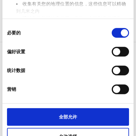
收集有关您的地理位置的信息，这些信息可以精确
免费停车
到几米之内
通过主动扫描特定特征（指纹）来识别您的设备
同
在
细节部分
查找有关您的个人数据如何处理的更多信息，
价格
必要的
意
并设置您的首选项。您可随时从Cookie声明中更改或撤回
选
0 - 100 欧元
您的同意事项。
择
偏好设置
100 - 200 欧元
我们使用 Cookie 来制作贴合用户需求的内容与广告、提供
社交媒体功能以及分析我们的流量。我们还会与社交媒
200 - 300 欧元
统计数据
体、广告和分析合作伙伴分享您对我们网站的使用情况，
病人
300+ 欧元
这些合作伙伴可能会将此类信息与您提供给他们或他们在
如何运作
您使用其服务的过程中收集的其他信息相结合。
为什么选择 bookdialysis.com
营销
团体咨询
班次
旅行透析博客
全部目的地
上午
全部允许
医疗服务提供者
下午
V.I.P. 尊享計劃