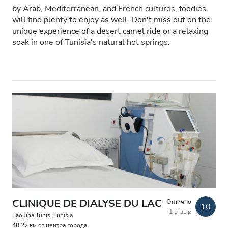
by Arab, Mediterranean, and French cultures, foodies
Пациенты с ВИЧ
will find plenty to enjoy as well. Don't miss out on the
unique experience of a desert camel ride or a relaxing
Пациенты с гепатитом B
soak in one of Tunisia's natural hot springs.
Пациенты с гепатитом C
EHIC
GHIC
Удобства
Напитки
Бесплатный Wi-Fi
Телевизоры
CLINIQUE DE DIALYSE DU LAC
Отлично
10
1 отзыв
Laouina Tunis, Tunisia
Бесплатный трансфер
48.22 км от центра города