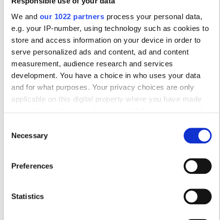
Responsible use of your data
Clinique de la Mediterannee
We and
our 1022 partners
process your personal data,
d’hémodialyse
e.g. your IP-number, using technology such as cookies to
Sousse, Tunisia
store and access information on your device in order to
21.18 км от центра города
serve personalized ads and content, ad and content
measurement, audience research and services
development. You have a choice in who uses your data
за процедуру
Забронировать
and for what purposes. Your privacy choices are only
Диализ HD €298
applicable on this digital property where you have made
your choices. You can change or withdraw your consent
any time from the Cookie Declaration or by clicking on the
Consent
Privacy trigger icon.
Necessary
Selection
If you allow, we would also like to:
Preferences
Collect information about your geographical
location which can be accurate to within several
meters
Statistics
Identify your device by actively scanning it for
specific characteristics (fingerprinting)