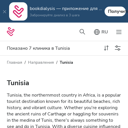
bookdialysis — приложение для путешествий
Получит
Забронируйте диализ в 3 шага
RU
Показано 7 клиника в Tunisia
Главная
Направления
Tunisia
Тип диализа
Расстояние
Имя
Все виды диализа
Tunisia
Рейтинг
Диализ HD
Tunisia, the northernmost country in Africa, is a popular
Цена
tourist destination known for its beautiful beaches, rich
Диализ HDF
history, and vibrant culture. Whether you're exploring
the ancient ruins of Carthage or haggling for souvenirs
in the medina of Tunis, there's always something to
Принимает
see and do in Tunisia. With a diverse cuisine influenced