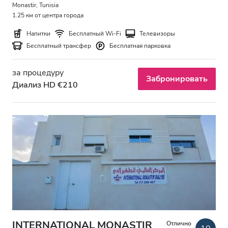
Вечер
Monastir, Tunisia
1.25 км от центра города
Ночь
Напитки
Бесплатный Wi-Fi
Телевизоры
Бесплатный трансфер
Бесплатная парковка
Рейтинг
за процедуру
Забронировать
Диализ HD €210
Хорошо
Очень хорошо
Отлично
INTERNATIONAL MONASTIR
Отлично