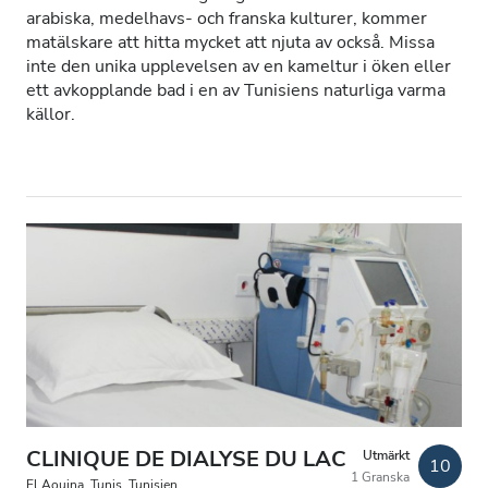
arabiska, medelhavs- och franska kulturer, kommer
Patienter med HIV
matälskare att hitta mycket att njuta av också. Missa
inte den unika upplevelsen av en kameltur i öken eller
Patienter med hepatit B
ett avkopplande bad i en av Tunisiens naturliga varma
källor.
Patienter med hepatit C
EHIC
GHIC
Lokaler
Förfriskningar
Gratis WiFi
TV-skärmar
CLINIQUE DE DIALYSE DU LAC
Utmärkt
Gratis överföring
10
1 Granska
El Aouina, Tunis, Tunisien