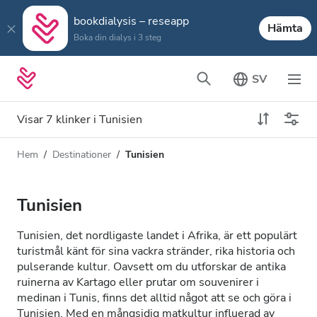
bookdialysis – reseapp
Hämta
Boka din dialys i 3 steg
SV
Visar 7 klinker i Tunisien
Hem
Destinationer
Tunisien
Dialystyp
Avstånd
Namn
Alla dialyser
Tunisien
Betyg
HD-dialys
Tunisien, det nordligaste landet i Afrika, är ett populärt
Pris
turistmål känt för sina vackra stränder, rika historia och
Redigera HDF-dialys
pulserande kultur. Oavsett om du utforskar de antika
ruinerna av Kartago eller prutar om souvenirer i
medinan i Tunis, finns det alltid något att se och göra i
Acceptera
Tunisien. Med en mångsidig matkultur influerad av