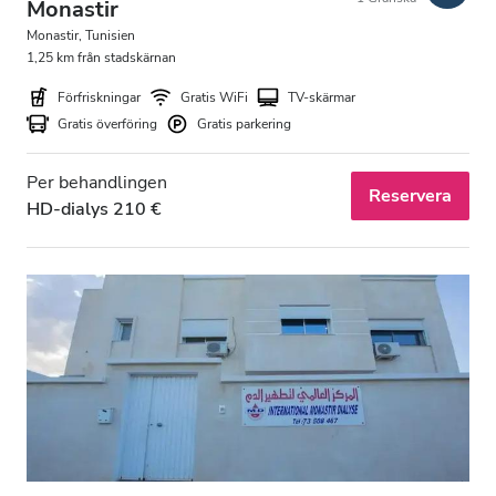
Monastir
Kväll
Monastir, Tunisien
Natt
1,25 km från stadskärnan
Förfriskningar
Gratis WiFi
TV-skärmar
Gratis överföring
Gratis parkering
Betyg
Per behandlingen
Bra
Reservera
HD-dialys 210 €
Väldigt bra
Utmärkt