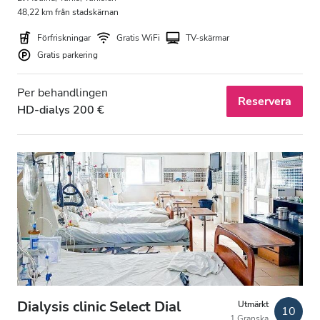
Gratis parkering
48,22 km från stadskärnan
Förfriskningar
Gratis WiFi
TV-skärmar
Gratis parkering
Pris
Per behandlingen
0-100 EUR
Reservera
HD-dialys 200 €
100-200 EUR
200-300 EUR
mer än 300 EUR
Pass
Morgon
Eftermiddag
Dialysis clinic Select Dial
Utmärkt
10
1 Granska