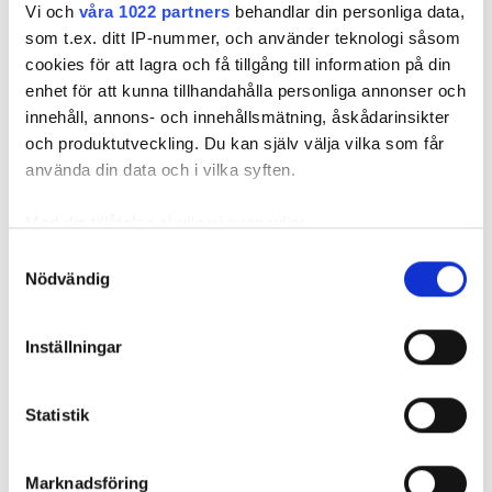
Vi och
våra 1022 partners
behandlar din personliga data,
som t.ex. ditt IP-nummer, och använder teknologi såsom
Clinique de la Mediterannee
cookies för att lagra och få tillgång till information på din
d’hémodialyse
enhet för att kunna tillhandahålla personliga annonser och
Sousse, Tunisien
innehåll, annons- och innehållsmätning, åskådarinsikter
21,18 km från stadskärnan
och produktutveckling. Du kan själv välja vilka som får
använda din data och i vilka syften.
Per behandlingen
Reservera
Med din tillåtelse skulle vi även vilja:
HD-dialys 298 €
Samla in information om din geografiska plats
Samtyckesval
Nödvändig
som kan ha en noggrannhet på upp till flera meter
Identifiera din enhet genom att aktivt skanna den
för specifika kännetecken (fingeravtryck)
Inställningar
Ta reda på mer om hur dina personliga uppgifter
behandlas och ställ in dina preferenser i
detaljsektionen
.
Statistik
Du kan ändra eller dra tillbaka ditt samtycke när som
helst från cookie-förklaringen.
Marknadsföring