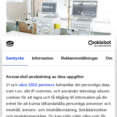
Patienter med HIV
Patienter med hepatit B
Patienter med hepatit C
EHIC
Ikeda Clinic Osaka
Utmärkt
10
2 Granska
GHIC
Osaka, Japan
1,88 km från stadskärnan
Samtycke
Information
Reklaminställningar
Om
Förfriskningar
Gratis WiFi
TV-skärmar
Lokaler
Gratis parkering
Ansvarsfull användning av dina uppgifter
Förfriskningar
Per behandlingen
Vi och
våra 1022 partners
behandlar din personliga data,
HD-dialys 450 €
Gratis WiFi
som t.ex. ditt IP-nummer, och använder teknologi såsom
Reservera
HDF-dialys 450 €
cookies för att lagra och få tillgång till information på din
TV-skärmar
enhet för att kunna tillhandahålla personliga annonser och
innehåll, annons- och innehållsmätning, åskådarinsikter
Gratis överföring
och produktutveckling. Du kan själv välja vilka som får