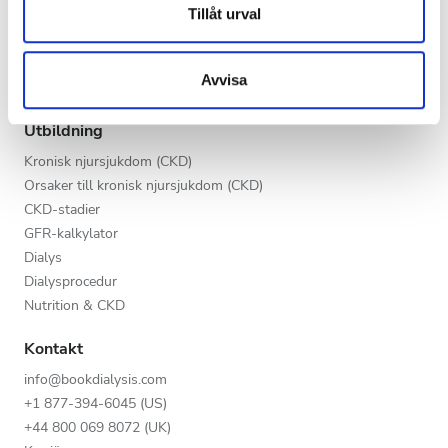
Kväll
Dessa kan i sin tur kombinera informationen med annan
Tillåt urval
V.I.P.-programmet
information som du har tillhandahållit eller som de har
Lista din klinik
Natt
samlat in när du har använt deras tjänster.
Fördelar för leverantörer
Avvisa
Partners
Betyg
Utbildning
Kronisk njursjukdom (CKD)
Bra
Orsaker till kronisk njursjukdom (CKD)
Väldigt bra
CKD-stadier
GFR-kalkylator
Utmärkt
Dialys
Dialysprocedur
Nutrition & CKD
Kontakt
info@bookdialysis.com
+1 877-394-6045 (US)
+44 800 069 8072 (UK)