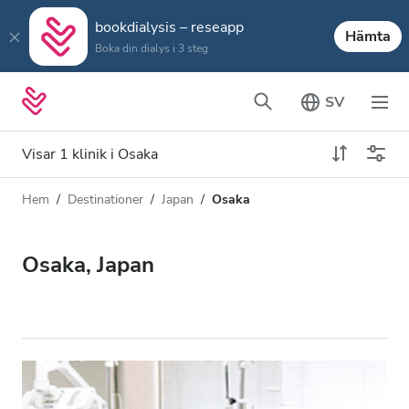
bookdialysis – reseapp
Hämta
Boka din dialys i 3 steg
SV
Visar 1 klinik i Osaka
Hem
Destinationer
Japan
Osaka
Dialystyp
Avstånd
Namn
Alla dialyser
Osaka, Japan
Betyg
HD-dialys
Pris
Redigera HDF-dialys
Acceptera