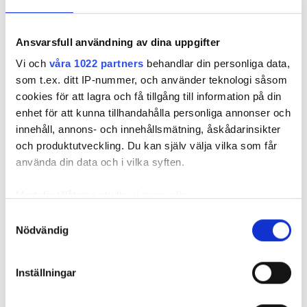
Gratis parkering
Ansvarsfull användning av dina uppgifter
Pris
Vi och
våra 1022 partners
behandlar din personliga data,
som t.ex. ditt IP-nummer, och använder teknologi såsom
0-100 EUR
cookies för att lagra och få tillgång till information på din
enhet för att kunna tillhandahålla personliga annonser och
CECURESA VIP
100-200 EUR
innehåll, annons- och innehållsmätning, åskådarinsikter
Panama city, Republic of Panama
och produktutveckling. Du kan själv välja vilka som får
200-300 EUR
11,68 km från stadskärnan
använda din data och i vilka syften.
Förfriskningar
Gratis WiFi
TV-skärmar
mer än 300 EUR
Gratis överföring
Gratis parkering
Med din tillåtelse skulle vi även vilja:
Samla in information om din geografiska plats
Samtyckesval
Per behandlingen
Pass
Nödvändig
som kan ha en noggrannhet på upp till flera meter
Reservera
HD-dialys 465 €
Identifiera din enhet genom att aktivt skanna den
Morgon
för specifika kännetecken (fingeravtryck)
Inställningar
Ta reda på mer om hur dina personliga uppgifter
Eftermiddag
behandlas och ställ in dina preferenser i
detaljsektionen
.