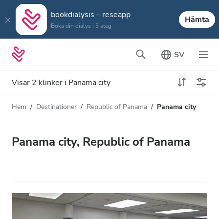
bookdialysis – reseapp
Hämta
Boka din dialys i 3 steg
SV
Visar 2 klinker i Panama city
Hem
Destinationer
Republic of Panama
Panama city
Dialystyp
Avstånd
Namn
Alla dialyser
Panama city, Republic of Panama
Betyg
HD-dialys
Pris
Redigera HDF-dialys
Acceptera