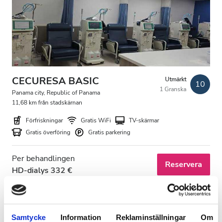
Patienter med HIV
Patienter med hepatit B
Patienter med hepatit C
EHIC
CECURESA BASIC
Utmärkt
10
1 Granska
GHIC
Panama city, Republic of Panama
11,68 km från stadskärnan
Förfriskningar
Gratis WiFi
TV-skärmar
Lokaler
Gratis överföring
Gratis parkering
Förfriskningar
Per behandlingen
Reservera
HD-dialys 332 €
Gratis WiFi
TV-skärmar
Gratis överföring
Samtycke
Information
Reklaminställningar
Om