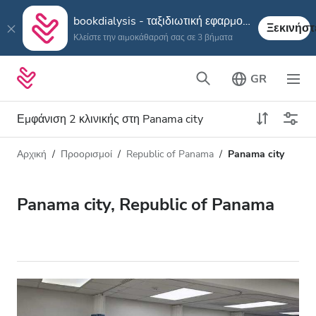
bookdialysis - ταξιδιωτική εφαρμογή
Ξεκινήστ
Κλείστε την αιμοκάθαρσή σας σε 3 βήματα
GR
Εμφάνιση 2 κλινικής στη Panama city
Αρχική
Προορισμοί
Republic of Panama
Panama city
Τύπος αιμοκάθαρσης
Απόσταση
Όνομα
Όλες οι Αιμοκαθάρσεις
Panama city, Republic of Panama
Βαθμολογία
Αιμοκάθαρση HD
Τιμή
Αιμοκάθαρση HDF
Δέχεται