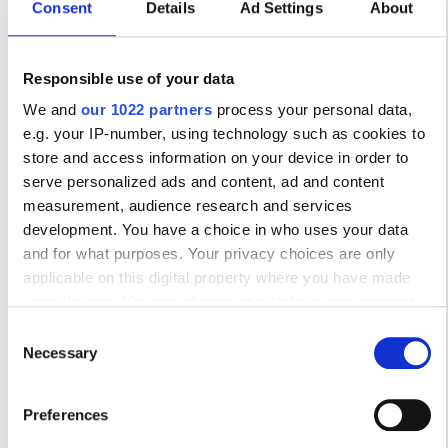
Consent
Details
Ad Settings
About
Δωρεάν Στάθμευση
Responsible use of your data
Τιμή
We and
our 1022 partners
process your personal data,
e.g. your IP-number, using technology such as cookies to
0 - 100 EUR
store and access information on your device in order to
CECURESA VIP
100 - 200 EUR
serve personalized ads and content, ad and content
Panama city, Republic of Panama
measurement, audience research and services
200 - 300 EUR
11.68 χλμ από το κέντρο της πόλης
development. You have a choice in who uses your data
Αναψυκτικά
Δωρεάν WiFi
Οθόνες TV
and for what purposes. Your privacy choices are only
300+ EUR
Δωρεάν Μεταφορά
Δωρεάν Πάρκινγκ
applicable on this digital property where you have made
your choices. You can change or withdraw your consent
Ανά θεραπεία
any time from the Cookie Declaration or by clicking on the
Βάρδιες
Consent
Κράτηση
Αιμοκάθαρση HD €465
Privacy trigger icon.
Necessary
Selection
Πρωί
If you allow, we would also like to:
Preferences
Απόγευμα
Collect information about your geographical