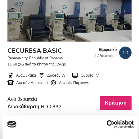
Ασθενείς με HIV
Ασθενείς με Ηπατίτιδα B
Ασθενείς με Ηπατίτιδα C
EHIC
CECURESA BASIC
Εξαιρετικό
10
1 Αξιολόγηση
GHIC
Panama city, Republic of Panama
11.68 χλμ από το κέντρο της πόλης
Αναψυκτικά
Δωρεάν WiFi
Οθόνες TV
Παροχές
Δωρεάν Μεταφορά
Δωρεάν Πάρκινγκ
Αναψυκτικά
Ανά θεραπεία
Κράτηση
Αιμοκάθαρση HD €332
Δωρεάν WiFi
Τηλεοπτικές Οθόνες
Δωρεάν Μεταφορά