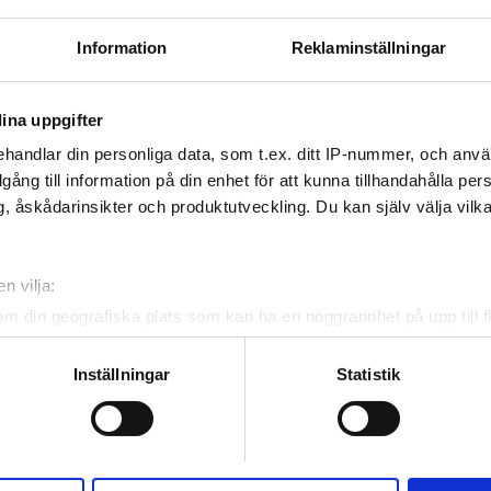
 WiFi
TV-skärmar
Gratis parkering
Information
Reklaminställningar
ina uppgifter
Reservera
handlar din personliga data, som t.ex. ditt IP-nummer, och anv
illgång till information på din enhet för att kunna tillhandahålla pe
, åskådarinsikter och produktutveckling. Du kan själv välja vilk
n vilja:
om din geografiska plats som kan ha en noggrannhet på upp till f
genom att aktivt skanna den för specifika kännetecken (fingeravt
rsonliga uppgifter behandlas och ställ in dina preferenser i
deta
Inställningar
Statistik
ke när som helst från cookie-förklaringen.
e för att anpassa innehållet och annonserna till användarna, tillh
vår trafik. Vi vidarebefordrar även sådana identifierare och anna