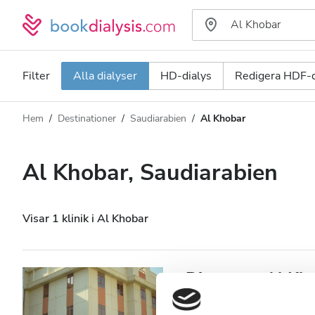
Filter
Alla dialyser
HD-dialys
Redigera HDF-d
Hem
Destinationer
Saudiarabien
Al Khobar
Dialystyp
Avstånd
Namn
Alla dialyser
Al Khobar, Saudiarabien
Betyg
HD-dialys
Pris
Redigera HDF-dialys
Visar 1 klinik i Al Khobar
Acceptera
Diaverum Al Kh
Patienter med HIV
Al Khobar, Saudiarabien
8,75 