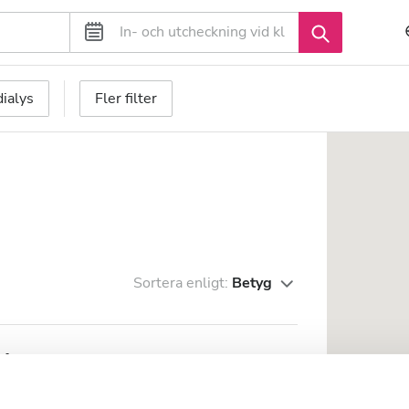
ialys
Fler filter
Sortera enligt:
Betyg
obar
km från stadskärnan