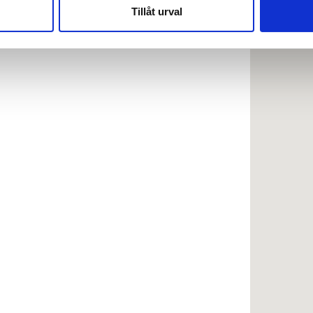
nnons- och analysföretag som vi samarbetar med. Dessa kan i sin
Tillåt urval
har tillhandahållit eller som de har samlat in när du har använt 