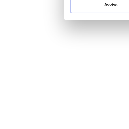
till de sociala medier och a
Avvisa
med annan information som du 
Pris
0-100 EUR
100-200 EUR
200-300 EUR
mer än 300 EUR
Pass
Morgon
Eftermiddag
Kväll