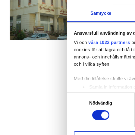
Patienter med hepatit B
Förfriskningar
Gratis
Samtycke
Patienter med hepatit C
Per behandlingen
EHIC
HD-dialys 345 €
Ansvarsfull användning av d
HDF-dialys 345 €
GHIC
Vi och
våra 1022 partners
be
cookies för att lagra och få t
annons- och innehållsmätning
Lokaler
och i vilka syften.
Förfriskningar
Med din tillåtelse skulle vi äve
Samla in information 
Gratis WiFi
Identifiera din enhet 
Samtyckesval
Ta reda på mer om hur dina pe
TV-skärmar
Nödvändig
eller dra tillbaka ditt samtyc
Gratis överföring
Vi använder enhetsidentifierar
Gratis parkering
sociala medier och analysera 