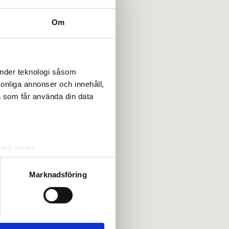
Om
änder teknologi såsom
rsonliga annonser och innehåll,
a som får använda din data
lera meter
ryck)
ljsektionen
. Du kan ändra
Marknadsföring
andahålla funktioner för
n information från din enhet