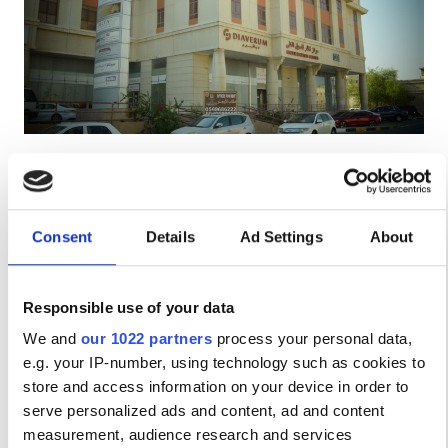
Ασθενείς με HIV
Ασθενείς με Ηπατίτιδα B
Ασθενείς με Ηπατίτιδα C
EHIC
Diaverum Al Khobar
GHIC
Al Khobar, Saudi Arabia
8.75 χλμ από το κέντρο της πόλης
Consent
Details
Ad Settings
About
Αναψυκτικά
Δωρεάν WiFi
Οθόνες TV
Παροχές
Δωρεάν Πάρκινγκ
Αναψυκτικά
Responsible use of your data
Ανά θεραπεία
We and
our 1022 partners
process your personal data,
Αιμοκάθαρση HD €345
Δωρεάν WiFi
Κράτηση
e.g. your IP-number, using technology such as cookies to
Αιμοκάθαρση HDF €345
Τηλεοπτικές Οθόνες
store and access information on your device in order to
serve personalized ads and content, ad and content
Δωρεάν Μεταφορά
measurement, audience research and services