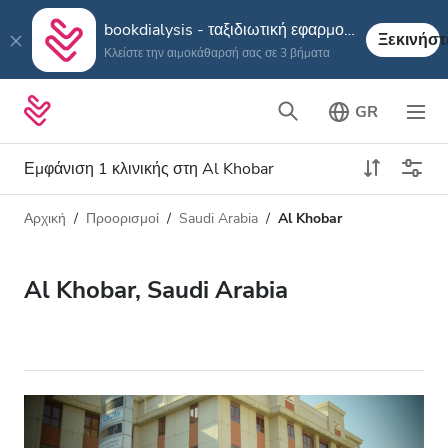
bookdialysis - ταξιδιωτική εφαρμογή
Ξεκινήστ
Κλείστε την αιμοκάθαρσή σας σε 3 βήματα
GR
Εμφάνιση 1 κλινικής στη Al Khobar
Αρχική
Προορισμοί
Saudi Arabia
Al Khobar
Τύπος αιμοκάθαρσης
Απόσταση
Όνομα
Όλες οι Αιμοκαθάρσεις
Al Khobar, Saudi Arabia
Βαθμολογία
Αιμοκάθαρση HD
Τιμή
Αιμοκάθαρση HDF
Δέχεται