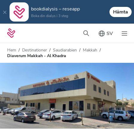
bookdialysis – reseapp
Hämta
Boka din dialys i 3 steg
SV
Hem
Destinationer
Saudiarabien
Makkah
Diaverum Makkah - Al Khadra