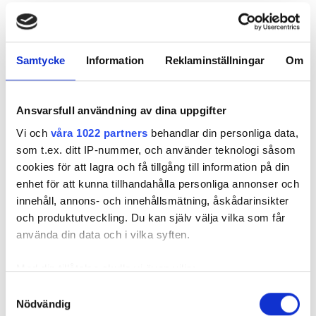
06.30 - 11.30 , 12.30 - 16.30 , 17.30 -
söndag
21.30
Samtycke
Information
Reklaminställningar
Om
Anställda
Ansvarsfull användning av dina uppgifter
Vi och
våra 1022 partners
behandlar din personliga data,
som t.ex. ditt IP-nummer, och använder teknologi såsom
cookies för att lagra och få tillgång till information på din
enhet för att kunna tillhandahålla personliga annonser och
innehåll, annons- och innehållsmätning, åskådarinsikter
och produktutveckling. Du kan själv välja vilka som får
använda din data och i vilka syften.
Med din tillåtelse skulle vi även vilja:
Medical Director
Samla in information om din geografiska plats
Samtyckesval
Nödvändig
Dr. Ayman Fadlallah
som kan ha en noggrannhet på upp till flera meter