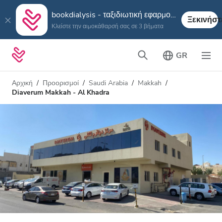
bookdialysis - ταξιδιωτική εφαρμογή
Ξεκινήστ
Κλείστε την αιμοκάθαρσή σας σε 3 βήματα
GR
Αρχική
Προορισμοί
Saudi Arabia
Makkah
Diaverum Makkah - Al Khadra