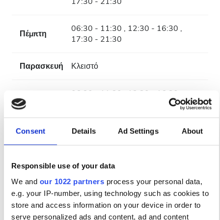
17:30 - 21:30
06:30 - 11:30 , 12:30 - 16:30 ,
Πέμπτη
17:30 - 21:30
Παρασκευή
Κλειστό
06:30 - 11:30 , 12:30 - 16:30 ,
Σάββατο
17:30 - 21:30
06:30 - 11:30 , 12:30 - 16:30 ,
Consent
Details
Ad Settings
About
Κυριακή
17:30 - 21:30
Responsible use of your data
Προσωπικό
We and
our 1022 partners
process your personal data,
e.g. your IP-number, using technology such as cookies to
store and access information on your device in order to
serve personalized ads and content, ad and content