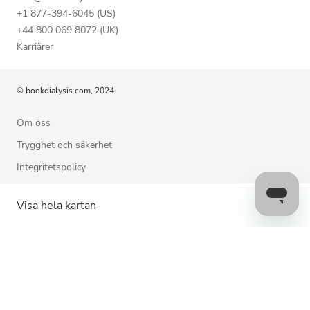
+1 877-394-6045 (US)
+44 800 069 8072 (UK)
Karriärer
© bookdialysis.com, 2024
Om oss
Trygghet och säkerhet
Integritetspolicy
Användarvillkor
Visa hela kartan
Cookiepolicy
Kontakta oss