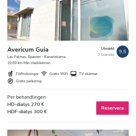
Patienter med HIV
Patienter med hepatit B
Patienter med hepatit C
EHIC
Avericum Guia
Utmärkt
9,5
3 Granska
GHIC
Las Palmas, Spanien - Kanarieöarna
19,69 km från stadskärnan
Förfriskningar
Gratis WiFi
TV-skärmar
Lokaler
Gratis parkering
Förfriskningar
Per behandlingen
HD-dialys 270 €
Gratis WiFi
Reservera
HDF-dialys 300 €
TV-skärmar
Gratis överföring