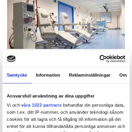
Gratis parkering
Pris
0-100 EUR
100-200 EUR
Avericum Maspalomas
Väldigt bra
9
9 Granska
200-300 EUR
Las Palmas, Spanien - Kanarieöarna
44,77 km från stadskärnan
Samtycke
Information
Reklaminställningar
Om
mer än 300 EUR
Förfriskningar
Gratis WiFi
TV-skärmar
Gratis parkering
Ansvarsfull användning av dina uppgifter
Pass
Per behandlingen
Vi och
våra 1022 partners
behandlar din personliga data,
HD-dialys 270 €
Morgon
som t.ex. ditt IP-nummer, och använder teknologi såsom
Reservera
HDF-dialys 270 €
cookies för att lagra och få tillgång till information på din
Eftermiddag
enhet för att kunna tillhandahålla personliga annonser och