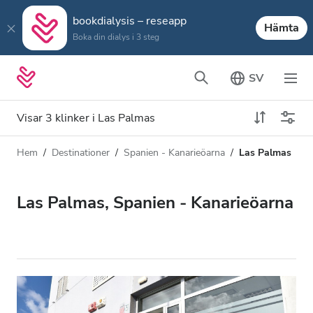
bookdialysis – reseapp
Hämta
Boka din dialys i 3 steg
SV
Visar 3 klinker i Las Palmas
Hem
Destinationer
Spanien - Kanarieöarna
Las Palmas
Dialystyp
Avstånd
Namn
Alla dialyser
Las Palmas, Spanien - Kanarieöarna
Betyg
HD-dialys
Pris
Redigera HDF-dialys
Acceptera