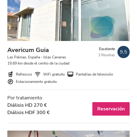
Pacientes con VIH
Pacientes con hepatitis B
Pacientes con hepatitis C
TSE
Avericum Guia
Excelente
9,5
3 Reseñas
GHIC
Las Palmas, España - Islas Canarias
19,69 km desde el centro de la ciudad
Refrescos
WiFi gratuito
Pantallas de televisión
Instalaciones
Estacionamiento gratuito
Refrescos
Por tratamiento
Diálisis HD 270 €
WiFi gratuito
Reservación
Diálisis HDF 300 €
Pantallas de televisión
Traslado gratuito