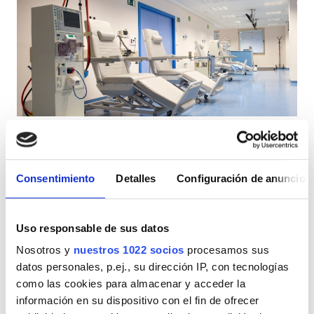
Estacionamiento gratuito
Precio
EUR 0 - 100
EUR 100 - 200
Avericum Maspalomas
Muy buena
9
9 Reseñas
EUR 200 - 300
Las Palmas, España - Islas Canarias
44,77 km desde el centro de la ciudad
Consentimiento
Detalles
Configuración de anuncios
EUR 300+
Refrescos
WiFi gratuito
Pantallas de televisión
Estacionamiento gratuito
Uso responsable de sus datos
Turnos
Por tratamiento
Nosotros y
nuestros 1022 socios
procesamos sus
Diálisis HD 270 €
Mañana
datos personales, p.ej., su dirección IP, con tecnologías
Reservación
Diálisis HDF 270 €
como las cookies para almacenar y acceder la
Mediodía
información en su dispositivo con el fin de ofrecer