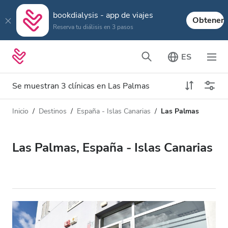
bookdialysis - app de viajes
Obtener
Reserva tu diálisis en 3 pasos
ES
Se muestran 3 clínicas en Las Palmas
Inicio
Destinos
España - Islas Canarias
Las Palmas
Tipo de diálisis
Distancia
Nombre
Todas las diálisis
Las Palmas, España - Islas Canarias
Calificación
Diálisis HD
Precio
Diálisis HDF
Acepta