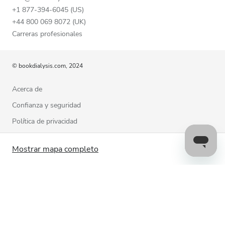
+1 877-394-6045 (US)
+44 800 069 8072 (UK)
Carreras profesionales
© bookdialysis.com, 2024
Acerca de
Confianza y seguridad
Política de privacidad
Términos de uso
Mostrar mapa completo
Política de cookies
Estamos a su disposición para ayudarle