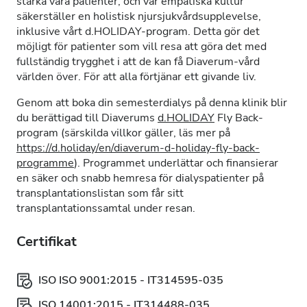
stärka våra patienter, och vår empatiska kultur
säkerställer en holistisk njursjukvårdsupplevelse,
inklusive vårt d.HOLIDAY-program. Detta gör det
möjligt för patienter som vill resa att göra det med
fullständig trygghet i att de kan få Diaverum-vård
världen över. För att alla förtjänar ett givande liv.
Genom att boka din semesterdialys på denna klinik blir
du berättigad till Diaverums
d.HOLIDAY
Fly Back-
program (särskilda villkor gäller, läs mer på
https://d.holiday/en/diaverum-d-holiday-fly-back-
programme
). Programmet underlättar och finansierar
en säker och snabb hemresa för dialyspatienter på
transplantationslistan som får sitt
transplantationssamtal under resan.
Certifikat
ISO ISO 9001:2015 - IT314595-035
ISO 14001:2015 - IT314488-035