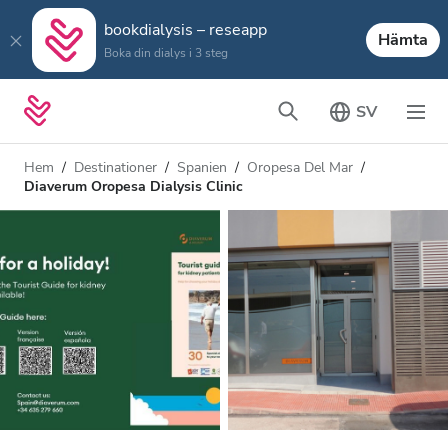
bookdialysis – reseapp
Hämta
Boka din dialys i 3 steg
SV
Hem
Destinationer
Spanien
Oropesa Del Mar
Diaverum Oropesa Dialysis Clinic