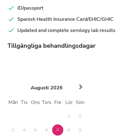
ID/passport
Spanish Health Insurance Card/EHIC/GHIC
Updated and complete serology lab results
Tillgängliga behandlingsdagar
Augusti
2026
Mån
Tis
Ons
Tors
Fre
Lör
Sön
1
2
3
4
5
6
7
8
9