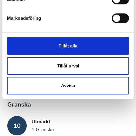
helst från cookie-förklaringen.
Clinic Manager
Marknadsföring
Vi använder enhetsidentifierare för att anpassa innehållet
Mª Angeles Monteis
och annonserna till användarna, tillhandahålla funktioner
för sociala medier och analysera vår trafik. Vi
Betalningsalternativ
vidarebefordrar även sådana identifierare och annan
Tillåt alla
information från din enhet till de sociala medier och
Elektronisk överföring
annons- och analysföretag som vi samarbetar med.
Dessa kan i sin tur kombinera informationen med annan
Tillåt urval
Kontant
information som du har tillhandahållit eller som de har
Acceptera EHIC
samlat in när du har använt deras tjänster.
Avvisa
Acceptera GHIC
Granska
Utmärkt
10
1 Granska