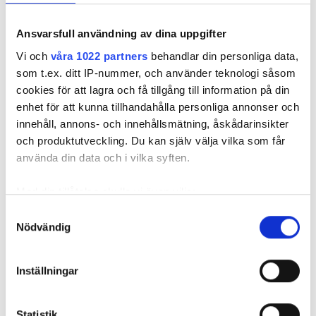
Ansvarsfull användning av dina uppgifter
fredag
07.15 - 17.45
Vi och
våra 1022 partners
behandlar din personliga data,
som t.ex. ditt IP-nummer, och använder teknologi såsom
lördag
Stängd
cookies för att lagra och få tillgång till information på din
enhet för att kunna tillhandahålla personliga annonser och
söndag
Stängd
innehåll, annons- och innehållsmätning, åskådarinsikter
och produktutveckling. Du kan själv välja vilka som får
Anställda
använda din data och i vilka syften.
Med din tillåtelse skulle vi även vilja:
Samla in information om din geografiska plats
Samtyckesval
Nödvändig
som kan ha en noggrannhet på upp till flera meter
Identifiera din enhet genom att aktivt skanna den
för specifika kännetecken (fingeravtryck)
Inställningar
Ta reda på mer om hur dina personliga uppgifter
behandlas och ställ in dina preferenser i
detaljsektionen
.
Statistik
Du kan ändra eller dra tillbaka ditt samtycke när som