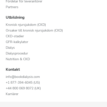
Fördelar för leverantörer
Partners
Utbildning
Kronisk njursjukdom (CKD)
Orsaker till kronisk njursjukdom (CKD)
CKD-stadier
GFR-kalkylator
Dialys
Dialysprocedur
Nutrition & CKD
Kontakt
info@bookdialysis.com
+1 877-394-6045 (US)
+44 800 069 8072 (UK)
Karriärer