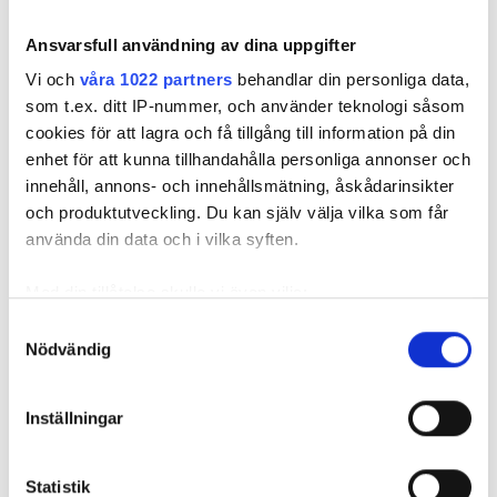
Kontant
Ansvarsfull användning av dina uppgifter
Vi och
våra 1022 partners
behandlar din personliga data,
Granska
som t.ex. ditt IP-nummer, och använder teknologi såsom
cookies för att lagra och få tillgång till information på din
Utmärkt
9,7
enhet för att kunna tillhandahålla personliga annonser och
9 Granska
innehåll, annons- och innehållsmätning, åskådarinsikter
och produktutveckling. Du kan själv välja vilka som får
Vänlighet
9,7
använda din data och i vilka syften.
Med din tillåtelse skulle vi även vilja:
Renlighet
9,7
Samla in information om din geografiska plats
Samtyckesval
Nödvändig
som kan ha en noggrannhet på upp till flera meter
Lokaler
9,7
Identifiera din enhet genom att aktivt skanna den
för specifika kännetecken (fingeravtryck)
Inställningar
Övergripande erfarenhet
9,7
Ta reda på mer om hur dina personliga uppgifter
behandlas och ställ in dina preferenser i
detaljsektionen
.
Statistik
Du kan ändra eller dra tillbaka ditt samtycke när som