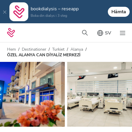
bookdialysis – reseapp
Hämta
Boka din dialys i 3 steg
SV
Hem
Destinationer
Turkiet
Alanya
ÖZEL ALANYA CAN DİYALİZ MERKEZİ