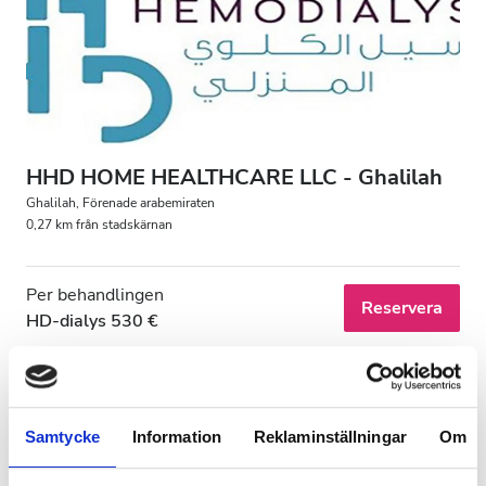
Patienter med HIV
Patienter med hepatit B
Patienter med hepatit C
EHIC
HHD HOME HEALTHCARE LLC - Ghalilah
GHIC
Ghalilah, Förenade arabemiraten
0,27 km från stadskärnan
Lokaler
Per behandlingen
Reservera
HD-dialys 530 €
Förfriskningar
Gratis WiFi
TV-skärmar
Samtycke
Information
Reklaminställningar
Om
Gratis överföring