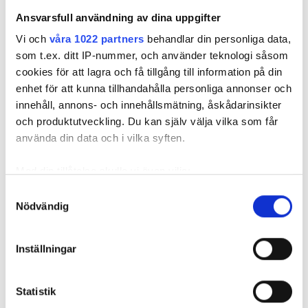
Gratis parkering
Ansvarsfull användning av dina uppgifter
Vi och
våra 1022 partners
behandlar din personliga data,
som t.ex. ditt IP-nummer, och använder teknologi såsom
Pris
cookies för att lagra och få tillgång till information på din
Trivita Home Healthcare LLC - Ghalilah
enhet för att kunna tillhandahålla personliga annonser och
0-100 EUR
Ghalilah, Förenade arabemiraten
innehåll, annons- och innehållsmätning, åskådarinsikter
0,05 km från stadskärnan
100-200 EUR
och produktutveckling. Du kan själv välja vilka som får
använda din data och i vilka syften.
200-300 EUR
Per behandlingen
Med din tillåtelse skulle vi även vilja:
HD-dialys 392 €
mer än 300 EUR
Reservera
Samla in information om din geografiska plats
HDF-dialys 430 €
Samtyckesval
Nödvändig
som kan ha en noggrannhet på upp till flera meter
Identifiera din enhet genom att aktivt skanna den
Pass
för specifika kännetecken (fingeravtryck)
Inställningar
Morgon
Ta reda på mer om hur dina personliga uppgifter
behandlas och ställ in dina preferenser i
detaljsektionen
.
Eftermiddag
Statistik
Du kan ändra eller dra tillbaka ditt samtycke när som