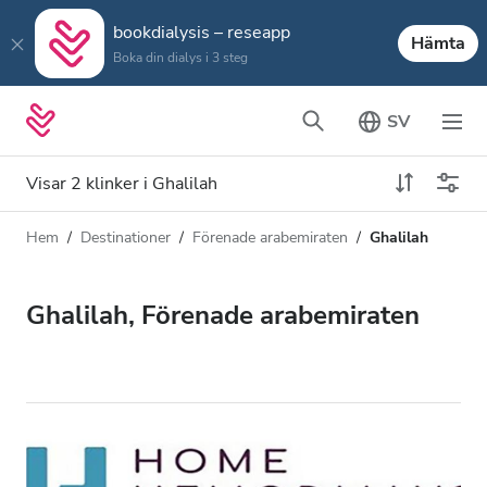
bookdialysis – reseapp
Hämta
Boka din dialys i 3 steg
SV
Visar 2 klinker i Ghalilah
Hem
Destinationer
Förenade arabemiraten
Ghalilah
Dialystyp
Avstånd
Namn
Alla dialyser
Ghalilah, Förenade arabemiraten
Betyg
HD-dialys
Pris
Redigera HDF-dialys
Acceptera