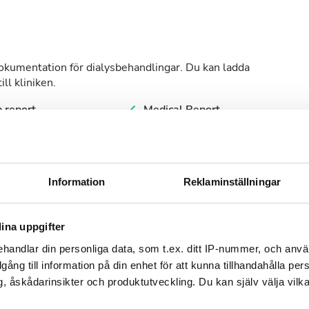
dokumentation för dialysbehandlingar. Du kan ladda
ll kliniken.
 report
Medical Report
ology Report
Information
Reklaminställningar
dagar
ina uppgifter
handlar din personliga data, som t.ex. ditt IP-nummer, och anv
illgång till information på din enhet för att kunna tillhandahålla pe
, åskådarinsikter och produktutveckling. Du kan själv välja vilk
September
2026