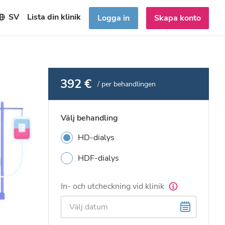
SV
Lista din klinik
Logga in
Skapa konto
392 €
/ per behandlingen
Välj behandling
HD-dialys
HDF-dialys
In- och utcheckning vid klinik