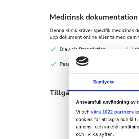
Medicinsk dokumentation
Denna klinik kräver specifik medicinsk 
upp dokument online eller ta med dem ti
Dialysis Prescription
Lab
Passport
Ser
Samtycke
Tillgängliga behandlings
Ansvarsfull användning av d
Vi och
våra 1022 partners
be
cookies för att lagra och få t
annons- och innehållsmätning
Augusti
2026
och i vilka syften.