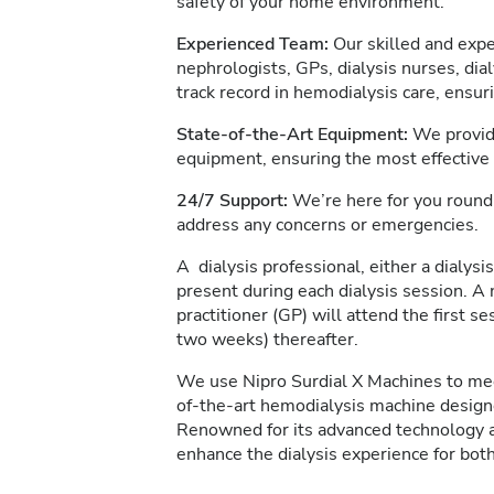
safety of your home environment.
Experienced Team:
Our skilled and expe
nephrologists, GPs, dialysis nurses, dia
track record in hemodialysis care, ensur
State-of-the-Art Equipment:
We provide
equipment, ensuring the most effective
24/7 Support:
We’re here for you round 
address any concerns or emergencies.
A dialysis professional, either a dialysis
present during each dialysis session. A 
practitioner (GP) will attend the first s
two weeks) thereafter.
We use Nipro Surdial X Machines to meet
of-the-art hemodialysis machine designe
Renowned for its advanced technology an
enhance the dialysis experience for both