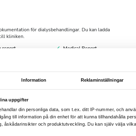
dokumentation för dialysbehandlingar. Du kan ladda
ll kliniken.
 report
Medical Report
ology Report
Information
Reklaminställningar
dagar
ina uppgifter
handlar din personliga data, som t.ex. ditt IP-nummer, och anv
illgång till information på din enhet för att kunna tillhandahålla pe
, åskådarinsikter och produktutveckling. Du kan själv välja vilk
September
2026