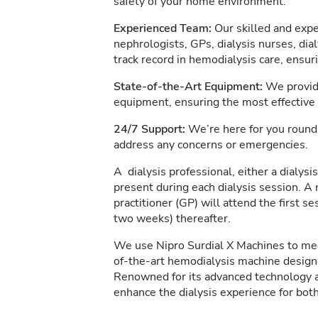
safety of your home environment.
Experienced Team:
Our skilled and expe
nephrologists, GPs, dialysis nurses, dia
track record in hemodialysis care, ensur
State-of-the-Art Equipment:
We provide
equipment, ensuring the most effective
24/7 Support:
We’re here for you round 
address any concerns or emergencies.
A dialysis professional, either a dialysis
present during each dialysis session. A 
practitioner (GP) will attend the first s
two weeks) thereafter.
We use Nipro Surdial X Machines to meet
of-the-art hemodialysis machine designe
Renowned for its advanced technology an
enhance the dialysis experience for both