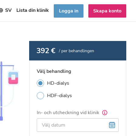
SV
Lista din klinik
Logga in
Skapa konto
392 €
/ per behandlingen
Välj behandling
HD-dialys
HDF-dialys
In- och utcheckning vid klinik