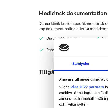
Medicinsk dokumentation
Denna klinik kräver specifik medicinsk 
upp dokument online eller ta med dem ti
Dialysis Prescription
Lab
Passport
Ser
Samtycke
Tillgängliga behandlings
Ansvarsfull användning av d
Vi och
våra 1022 partners
be
cookies för att lagra och få t
annons- och innehållsmätning
Augusti
2026
och i vilka syften.