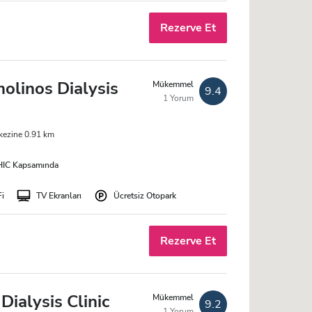
Rezerve Et
olinos Dialysis
Mükemmel
9.4
1 Yorum
kezine 0.91 km
IC Kapsamında
Fi
TV Ekranları
Ücretsiz Otopark
Rezerve Et
Dialysis Clinic
Mükemmel
9.2
1 Yorum