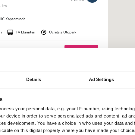
1 km
IC Kapsamında
Fi
TV Ekranları
Ücretsiz Otopark
Rezerve Et
lobregat Dialysis
Mükemmel
9.2
Details
Ad Settings
1 Yorum
ine 4.6 km
a
ocess your personal data, e.g. your IP-number, using technolog
IC Kapsamında
ur device in order to serve personalized ads and content, ad a
ces development. You have a choice in who uses your data and 
Fi
TV Ekranları
Ücretsiz Otopark
licable on this digital property where you have made your choic