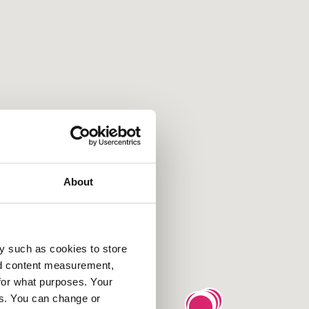
About
y such as cookies to store
nd content measurement,
for what purposes. Your
es. You can change or