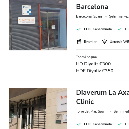
Barcelona
Barcelona, Spain
Şehir merkez
EHIC Kapsamında
GH
İkramlar
Ücretsiz Wi
Tedavi başına
HD Diyaliz €300
HDF Diyaliz €350
Diaverum La Axa
Clinic
Torre del Mar, Spain
Şehir mer
EHIC Kapsamında
GH