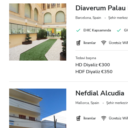
Diaverum Palau D
Fiyat
Barcelona, Spain
Şehir merkez
0 - 100 EUR
EHIC Kapsamında
GH
100 - 200 EUR
İkramlar
Ücretsiz Wi
200 - 300 EUR
Tedavi başına
300+ EUR
HD Diyaliz €300
HDF Diyaliz €350
Vardiyalar
Nefdial Alcudia
Sabah
Mallorca, Spain
Şehir merkezi
Öğleden Sonra
İkramlar
Ücretsiz Wi
Akşam