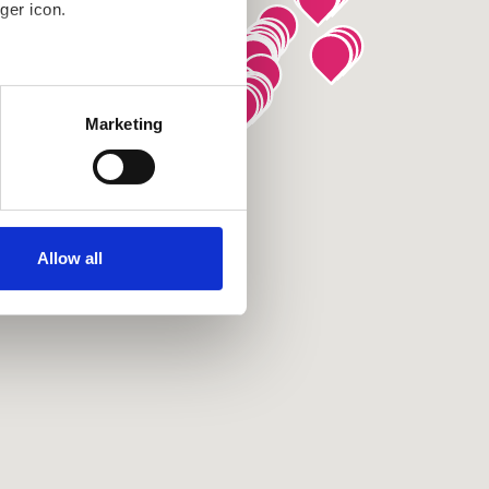
ger icon.
several meters
Marketing
ails section
.
se our traffic. We also share
ers who may combine it with
ir services. Read more about
Allow all