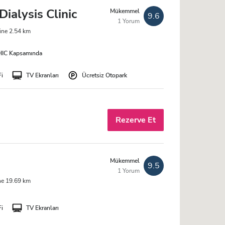
ialysis Clinic
Mükemmel
9.6
1 Yorum
ine 2.54 km
IC Kapsamında
Fi
TV Ekranları
Ücretsiz Otopark
Rezerve Et
Mükemmel
9.5
1 Yorum
ne 19.69 km
Fi
TV Ekranları