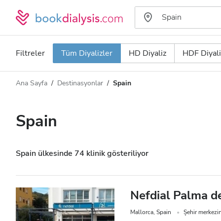
Filtreler
Tüm Diyalizler
HD Diyaliz
HDF Diyali
Ana Sayfa
Destinasyonlar
Spain
Diyaliz türü
Mesafe
Ad
Tüm Diyalizler
Spain
Puan
HD Diyaliz
Fiyat
HDF Diyaliz
Spain ülkesinde 74 klinik gösteriliyor
Kabul Edilenler
Nefdial Palma d
HIV’li Hastalar
Mallorca, Spain
Şehir merkezi