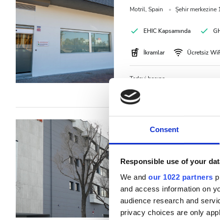
Motril, Spain
Şehir merkezine 
EHIC Kapsamında
GH
İkramlar
Ücretsiz Wi
Tedavi başına
HD Diyaliz €200
Diaverum Baix L
Consent
Clinic
Barcelona, Spain
Şehir merkez
Responsible use of your dat
We and
our 1022 partners
pr
EHIC Kapsamında
GH
and access information on yo
audience research and servi
İkramlar
Ücretsiz Wi
privacy choices are only app