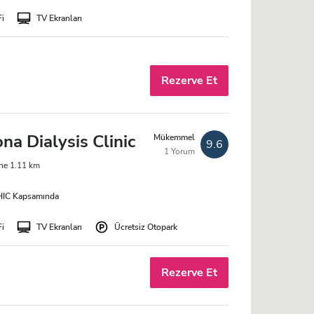
Fi
TV Ekranları
Rezerve Et
a Dialysis Clinic
Mükemmel
9.6
1 Yorum
ine 1.11 km
IC Kapsamında
Fi
TV Ekranları
Ücretsiz Otopark
Rezerve Et