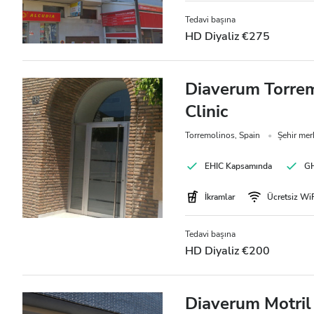
Gece
Tedavi başına
HD Diyaliz €275
Puan
Diaverum Torrem
İyi
Clinic
Çok İyi
Torremolinos, Spain
Şehir mer
Mükemmel
EHIC Kapsamında
GH
İkramlar
Ücretsiz Wi
Tedavi başına
HD Diyaliz €200
Diaverum Motril 