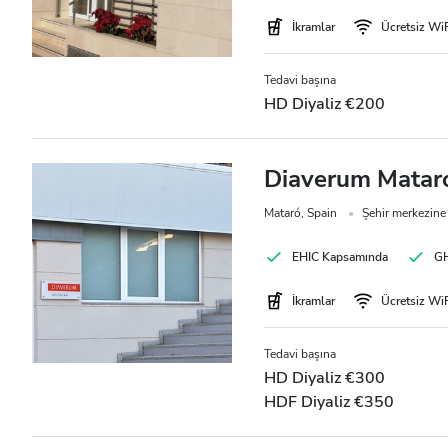
İkramlar
Ücretsiz Wi
Tedavi başına
HD Diyaliz €200
Diaverum Mataró 
Mataró, Spain
Şehir merkezine
EHIC Kapsamında
GH
İkramlar
Ücretsiz Wi
Tedavi başına
HD Diyaliz €300
HDF Diyaliz €350