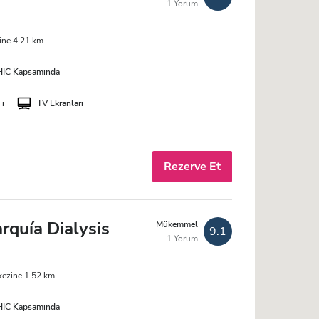
1 Yorum
ine 4.21 km
IC Kapsamında
Fi
TV Ekranları
Rezerve Et
rquía Dialysis
Mükemmel
9.1
1 Yorum
kezine 1.52 km
IC Kapsamında