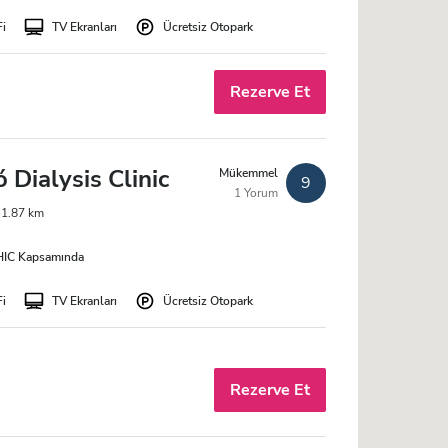
Fi
TV Ekranları
Ücretsiz Otopark
Rezerve Et
Dialysis Clinic
Mükemmel
9
1 Yorum
 1.87 km
IC Kapsamında
Fi
TV Ekranları
Ücretsiz Otopark
Rezerve Et