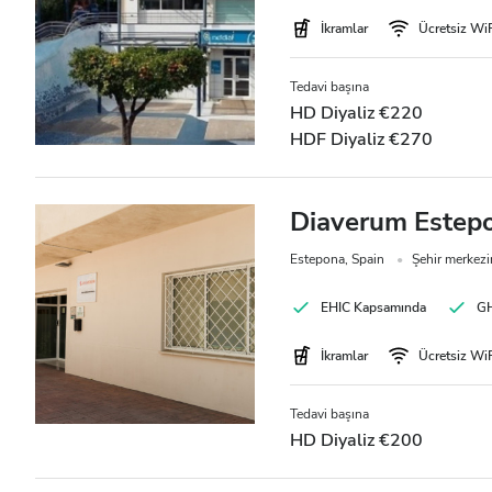
Hepatit B’li Hastalar
İkramlar
Ücretsiz Wi
Hepatit C’li Hastalar
Tedavi başına
EHIC
HD Diyaliz €220
HDF Diyaliz €270
GHIC
Diaverum Estepon
Olanaklar
Estepona, Spain
Şehir merkez
İkramlar
EHIC Kapsamında
GH
Ücretsiz WiFi
İkramlar
Ücretsiz Wi
TV Ekranları
Tedavi başına
Ücretsiz Transfer
HD Diyaliz €200
Ücretsiz Otopark