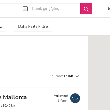
z
Daha Fazla Filtre
Sırala:
Puan
e Mallorca
Mükemmel
9.6
1 Yorum
ne 36.45 km