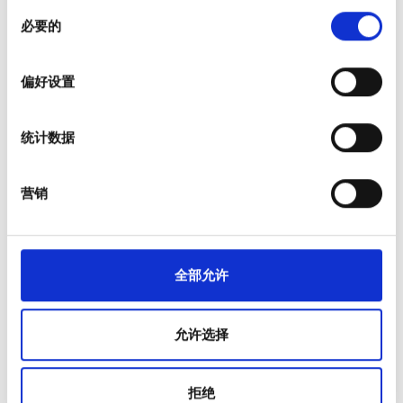
Diaverum Instituto de
优秀
同
在
细节部分
查找有关您的个人数据如何处理的更多信息，
9.2
1 评论
必要的
Hemodiálisis Barcelona
意
并设置您的首选项。您可随时从Cookie声明中更改或撤回
选
您的同意事项。
巴塞罗那, 西班牙
4.21 距离市中心公里数
择
偏好设置
我们使用 Cookie 来制作贴合用户需求的内容与广告、提供
由EHIC承保
由GHIC承保
社交媒体功能以及分析我们的流量。我们还会与社交媒
小吃
免费WiFi
电视屏幕
统计数据
体、广告和分析合作伙伴分享您对我们网站的使用情况，
这些合作伙伴可能会将此类信息与您提供给他们或他们在
每次治疗
您使用其服务的过程中收集的其他信息相结合。
营销
透析HD €300
预订
透析HDF €350
全部允许
允许选择
拒绝