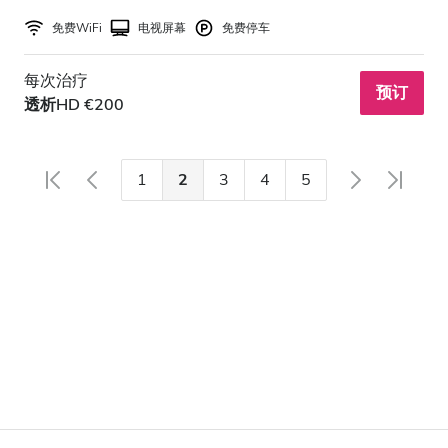
免费WiFi
电视屏幕
免费停车
每次治疗
预订
透析HD €200
1
2
3
4
5