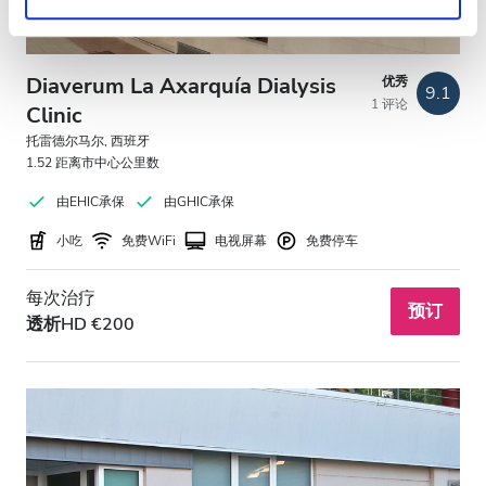
Diaverum La Axarquía Dialysis
优秀
9.1
1 评论
Clinic
托雷德尔马尔, 西班牙
1.52 距离市中心公里数
由EHIC承保
由GHIC承保
小吃
免费WiFi
电视屏幕
免费停车
每次治疗
预订
透析HD €200