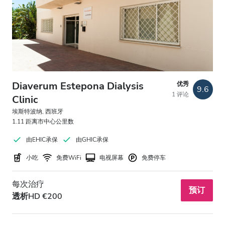
免费停车
价格
0 - 100 欧元
Diaverum Estepona Dialysis
优秀
100 - 200 欧元
9.6
1 评论
Clinic
200 - 300 欧元
埃斯特波纳, 西班牙
1.11 距离市中心公里数
300+ 欧元
由EHIC承保
由GHIC承保
小吃
免费WiFi
电视屏幕
免费停车
班次
每次治疗
上午
预订
透析HD €200
下午