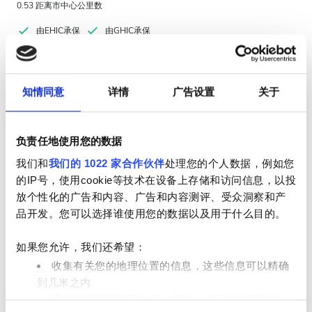
0.53 距离市中心公里数
由EHIC承保
由GHIC承保
小吃
免费WiFi
电视屏幕
免费停车
每次治疗
知情同意
详情
广告设置
关于
透析HD €300
预订
透析HDF €350
负责任地使用您的数据
我们和
我们的 1022 家合作伙伴
处理您的个人数据，例如您
的IP号，使用cookie等技术在设备上存储和访问信息，以投
放个性化的广告和内容、广告和内容测评、受众洞察和产
品开发。您可以选择谁使用您的数据以及用于什么目的。
如果您允许，我们还希望：
收集有关您的地理位置的信息，这些信息可以精确
到几米之内
通过主动扫描特定特征（指纹）来识别您的设备