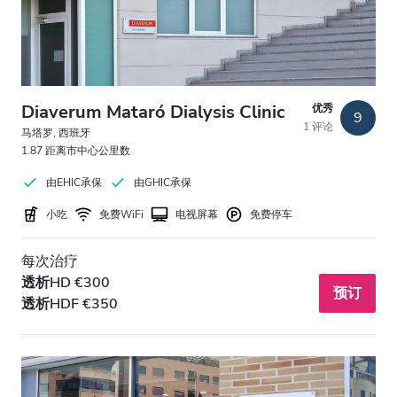
Diaverum Mataró Dialysis Clinic
优秀
9
1 评论
马塔罗, 西班牙
1.87 距离市中心公里数
由EHIC承保
由GHIC承保
小吃
免费WiFi
电视屏幕
免费停车
每次治疗
透析HD €300
预订
透析HDF €350