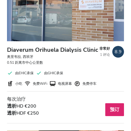
Diaverum Orihuela Dialysis Clinic
非常好
8.9
1 评论
奥里韦拉, 西班牙
0.51 距离市中心公里数
由EHIC承保
由GHIC承保
小吃
免费WiFi
电视屏幕
免费停车
每次治疗
透析HD €200
预订
透析HDF €250