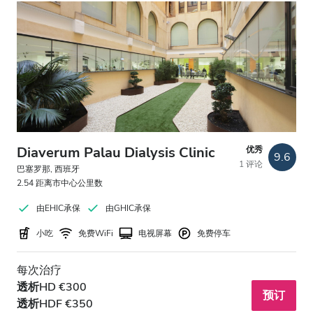
晚上
深夜
评分
好
非常好
Diaverum Palau Dialysis Clinic
优秀
9.6
1 评论
巴塞罗那, 西班牙
优秀
2.54 距离市中心公里数
由EHIC承保
由GHIC承保
小吃
免费WiFi
电视屏幕
免费停车
每次治疗
透析HD €300
预订
透析HDF €350