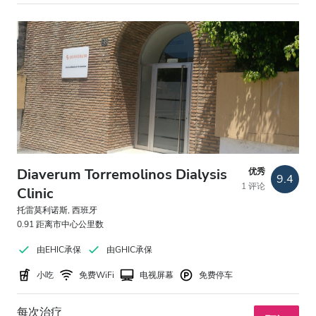
Diaverum Torremolinos Dialysis
优秀
9.4
1 评论
Clinic
托雷莫利诺斯, 西班牙
0.91 距离市中心公里数
由EHIC承保
由GHIC承保
小吃
免费WiFi
电视屏幕
免费停车
每次治疗