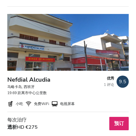
Nefdial Alcudia
优秀
9.5
1 评论
马略卡岛, 西班牙
19.69 距离市中心公里数
小吃
免费WiFi
电视屏幕
每次治疗
预订
透析HD €275