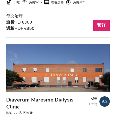
小吃
免费WiFi
电视屏幕
免费停车
每次治疗
透析HD €300
预订
透析HDF €350
Diaverum Maresme Dialysis
优秀
9.2
1 评论
Clinic
滨海皮内达, 西班牙