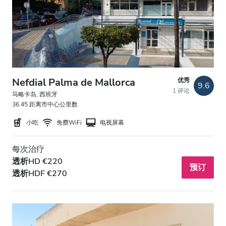
HIV患者
乙型肝炎患者
丙型肝炎患者
EHIC
Nefdial Palma de Mallorca
优秀
9.6
1 评论
GHIC
马略卡岛, 西班牙
36.45 距离市中心公里数
小吃
免费WiFi
电视屏幕
设施
每次治疗
小吃
透析HD €220
预订
透析HDF €270
免费WiFi
电视屏幕
免费接送