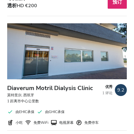
预订
透析HD €200
Diaverum Motril Dialysis Clinic
优秀
9.2
1 评论
莫特里尔, 西班牙
1 距离市中心公里数
由EHIC承保
由GHIC承保
小吃
免费WiFi
电视屏幕
免费停车