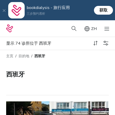
bookdialysis - 旅行应用
获取
三步预约透析
ZH
显示 74 诊所位于 西班牙
主页
目的地
西班牙
透析类型
距离
姓名
所有透析
西班牙
评分
透析HD
价格
透析HDF
接收