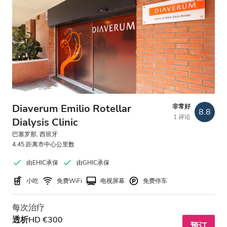
Diaverum Emilio Rotellar
非常好
8.8
1 评论
Dialysis Clinic
巴塞罗那, 西班牙
4.45 距离市中心公里数
由EHIC承保
由GHIC承保
小吃
免费WiFi
电视屏幕
免费停车
每次治疗
透析HD €300
预订