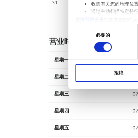
31
收集有关您的地理位
通过主动扫描特定特
在
细节部分
查找有关您的个人
项。
同
必要的
意
营业时间
我们使用 Cookie 来制
选
分析合作伙伴分享您对我们网
择
收集的其他信息相结合。
星期一
07
拒绝
星期二
07
星期三
07
星期四
07
星期五
07