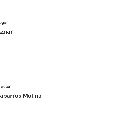
ager
Aznar
rector
aparros Molina