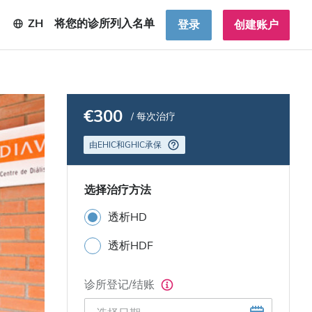
ZH
将您的诊所列入名单
登录
创建账户
€300
/ 每次治疗
由EHIC和GHIC承保
选择治疗方法
透析HD
透析HDF
诊所登记/结账