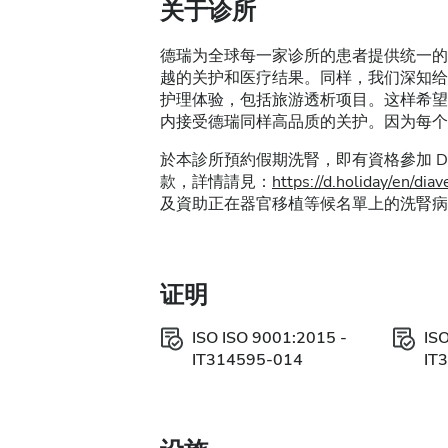
关于诊所
德瑞为全球每一家诊所的患者提供统一的
越的关护和医疗结果。同样，我们深知给
护理体验，包括旅游透析项目。这样希望
内接受德瑞同样高品质的关护。因为每个
於本診所預約假期洗腎，即有資格參加 Dia
款，詳情請見：
https://d.holiday/en/d
及資助正在器官移植等候名單上的洗腎病
证明
ISO ISO 9001:2015 -
IS
IT314595-014
IT