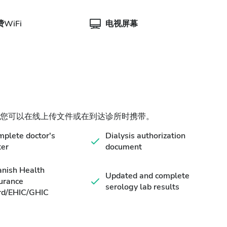
WiFi
电视屏幕
您可以在线上传文件或在到达诊所时携带。
plete doctor's
Dialysis authorization
ter
document
nish Health
Updated and complete
urance
serology lab results
rd/EHIC/GHIC