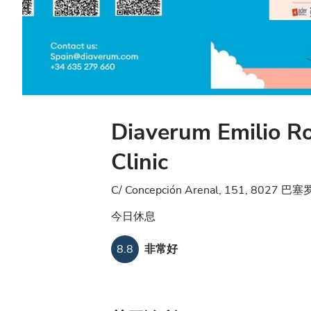
Diaverum Emilio Rot
Clinic
C/ Concepción Arenal, 151, 8027 
今日休息
8.8
非常好