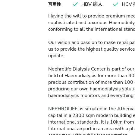
HBV 病人
HCV
可用性
Having the will to provide premium medi
sophisticated and luxurious Haemodialysi
conforming to all the international stan
Our vision and passion to make renal pat
us to provide the highest quality servic
update.
Nephrolife Dialysis Center is part of o
field of Haemodialysis for more than 40
precious contribution of more than 10
producing our own haemodialysis solutio
haemodialysis monitors and everything 
NEPHROLIFE, is situated in the Athenian
capital in a 2300 sqm modern building e
international standards. It is 10km fr
International airport in an area with a p