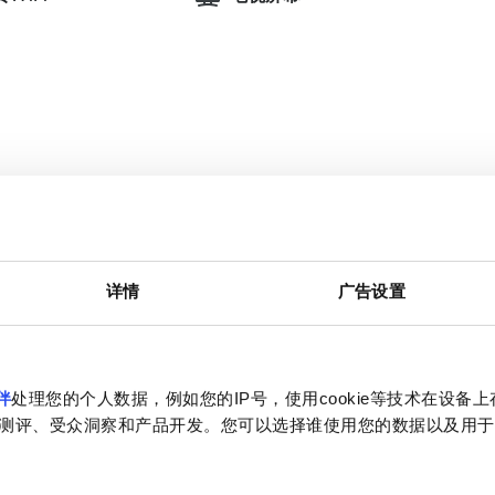
九月
2026
详情
广告设置
周一
周二
周三
周四
周五
周六
周日
1
2
3
4
5
6
伴
处理您的个人数据，例如您的IP号，使用cookie等技术在设备
测评、受众洞察和产品开发。您可以选择谁使用您的数据以及用于
7
8
9
10
11
12
13
14
15
16
17
18
19
20