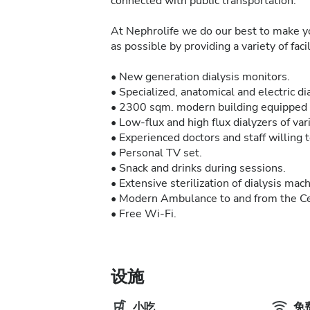
connected with public transportation.
At Nephrolife we do our best to make y
as possible by providing a variety of faci
• New generation dialysis monitors.
• Specialized, anatomical and electric di
• 2300 sqm. modern building equipped a
• Low-flux and high flux dialyzers of v
• Experienced doctors and staff willing t
• Personal TV set.
• Snack and drinks during sessions.
• Extensive sterilization of dialysis mac
• Modern Ambulance to and from the Ce
• Free Wi-Fi.
设施
小吃
免费