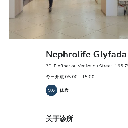
Nephrolife Glyfada
30, Eleftheriou Venizelou Street, 16
今日开放 05:00 - 15:00
9.6
优秀
关于诊所