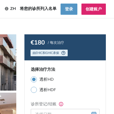
ZH
将您的诊所列入名单
登录
创建账户
€180
/ 每次治疗
由EHIC和GHIC承保
选择治疗方法
透析HD
透析HDF
诊所登记/结账