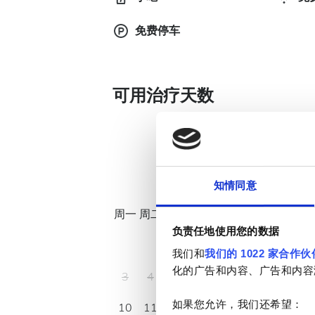
免费停车
可用治疗天数
八月
2026
知情同意
周一
周二
周三
周四
周五
周六
周日
负责任地使用您的数据
1
2
我们和
我们的 1022 家合作伙
化的广告和内容、广告和内容
3
4
5
6
7
8
9
如果您允许，我们还希望：
10
11
12
13
14
15
16