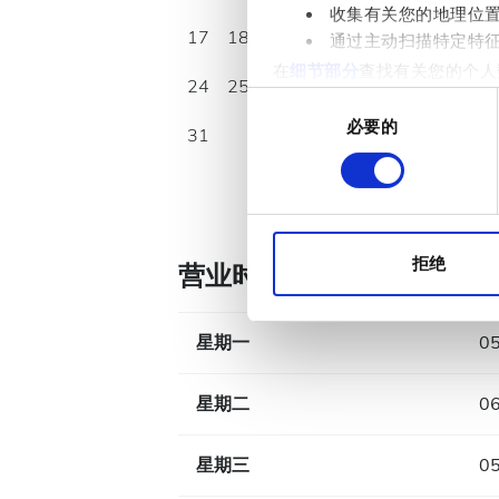
收集有关您的地理位
17
18
19
20
21
22
23
通过主动扫描特定特
在
细节部分
查找有关您的个人
24
25
26
27
28
29
30
项。
同
必要的
意
31
我们使用 Cookie 来制
选
分析合作伙伴分享您对我们网
择
收集的其他信息相结合。
拒绝
营业时间
星期一
05
星期二
06
星期三
05