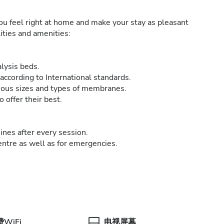
ou feel right at home and make your stay as pleasant
lities and amenities:
alysis beds.
ccording to International standards.
arious sizes and types of membranes.
o offer their best.
hines after every session.
ntre as well as for emergencies.
WiFi
电视屏幕