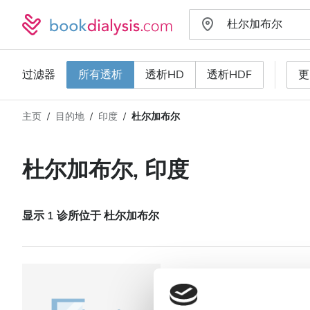
过滤器
所有透析
透析HD
透析HDF
更
主页
目的地
印度
杜尔加布尔
透析类型
距离
姓名
所有透析
杜尔加布尔, 印度
评分
透析HD
价格
透析HDF
显示 1 诊所位于 杜尔加布尔
接收
NephroPlus at T
HIV患者
杜尔加布尔, 印度
6.47 距离