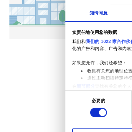
乙型肝炎患者
小吃
免费WiFi
知情同意
丙型肝炎患者
每次治疗
EHIC
透析HD €79
负责任地使用您的数据
透析HDF €89
GHIC
我们和
我们的 1022 家合作伙
化的广告和内容、广告和内容
设施
如果您允许，我们还希望：
收集有关您的地理位
小吃
通过主动扫描特定特
在
细节部分
查找有关您的个人
免费WiFi
项。
同
电视屏幕
必要的
意
我们使用 Cookie 来制
选
免费接送
分析合作伙伴分享您对我们网
择
收集的其他信息相结合。
免费停车