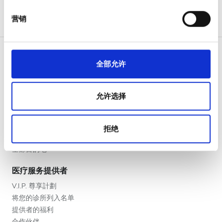
这些合作伙伴可能会将此类信息与您提供给他们或他们在
晚上
您使用其服务的过程中收集的其他信息相结合。
营销
深夜
评分
全部允许
好
病人
允许选择
如何运作
非常好
为什么选择 bookdialysis.com
优秀
团体咨询
拒绝
旅行透析博客
全部目的地
医疗服务提供者
V.I.P. 尊享計劃
将您的诊所列入名单
提供者的福利
合作伙伴