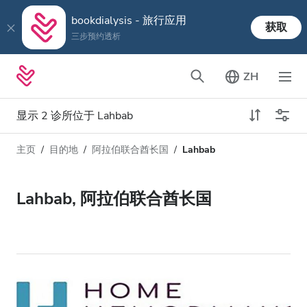
bookdialysis - 旅行应用
获取
三步预约透析
ZH
显示 2 诊所位于 Lahbab
主页
目的地
阿拉伯联合酋长国
Lahbab
透析类型
距离
姓名
所有透析
Lahbab, 阿拉伯联合酋长国
评分
透析HD
价格
透析HDF
接收