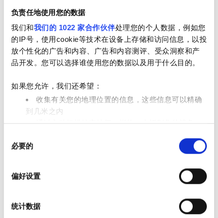
免费停车
负责任地使用您的数据
我们和
我们的 1022 家合作伙伴
处理您的个人数据，例如您
的IP号，使用cookie等技术在设备上存储和访问信息，以投
价格
放个性化的广告和内容、广告和内容测评、受众洞察和产
Trivita Home Healthcare LLC - Lahbab
品开发。您可以选择谁使用您的数据以及用于什么目的。
0 - 100 欧元
Lahbab, 阿拉伯联合酋长国
1.45 距离市中心公里数
100 - 200 欧元
如果您允许，我们还希望：
收集有关您的地理位置的信息，这些信息可以精确
200 - 300 欧元
到几米之内
每次治疗
通过主动扫描特定特征（指纹）来识别您的设备
透析HD €392
300+ 欧元
预订
透析HDF €430
同
在
细节部分
查找有关您的个人数据如何处理的更多信息，
必要的
意
并设置您的首选项。您可随时从Cookie声明中更改或撤回
选
班次
您的同意事项。
择
偏好设置
上午
我们使用 Cookie 来制作贴合用户需求的内容与广告、提供
社交媒体功能以及分析我们的流量。我们还会与社交媒
下午
统计数据
体、广告和分析合作伙伴分享您对我们网站的使用情况，