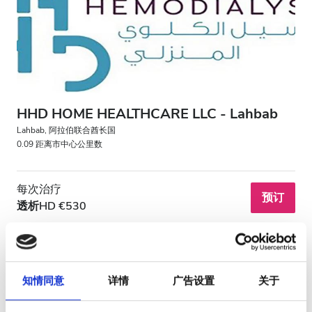
HIV患者
乙型肝炎患者
丙型肝炎患者
EHIC
HHD HOME HEALTHCARE LLC - Lahbab
GHIC
Lahbab, 阿拉伯联合酋长国
0.09 距离市中心公里数
设施
每次治疗
预订
透析HD €530
小吃
免费WiFi
电视屏幕
知情同意
详情
广告设置
关于
免费接送