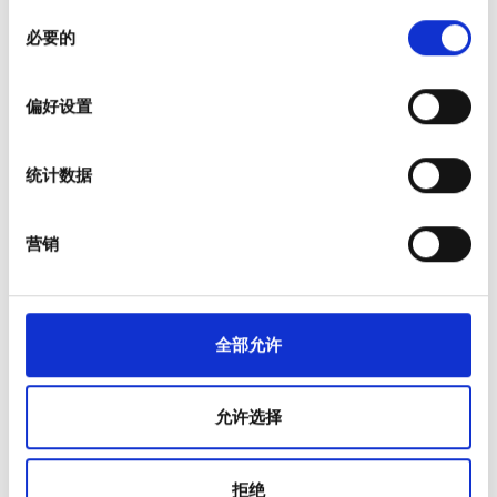
同
在
细节部分
查找有关您的个人数据如何处理的更多信息，
必要的
意
并设置您的首选项。您可随时从Cookie声明中更改或撤回
选
您的同意事项。
病人
价格
择
偏好设置
如何运作
我们使用 Cookie 来制作贴合用户需求的内容与广告、提供
0 - 100 欧元
为什么选择 bookdialysis.com
社交媒体功能以及分析我们的流量。我们还会与社交媒
团体咨询
100 - 200 欧元
统计数据
体、广告和分析合作伙伴分享您对我们网站的使用情况，
旅行透析博客
这些合作伙伴可能会将此类信息与您提供给他们或他们在
200 - 300 欧元
全部目的地
您使用其服务的过程中收集的其他信息相结合。
营销
300+ 欧元
医疗服务提供者
V.I.P. 尊享計劃
将您的诊所列入名单
班次
全部允许
提供者的福利
合作伙伴
上午
允许选择
教育
下午
慢性肾病
晚上
慢性肾脏疾病（CKD）病因
拒绝