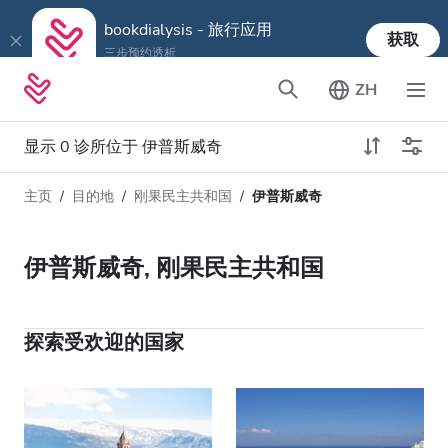
bookdialysis - 旅行应用
获取
三步预约透析
ZH
显示 0 诊所位于 伊普斯威奇
主页
目的地
刚果民主共和国
伊普斯威奇
透析类型
距离
姓名
所有透析
伊普斯威奇, 刚果民主共和国
评分
透析HD
价格
透析HDF
探索受欢迎的国家
接收