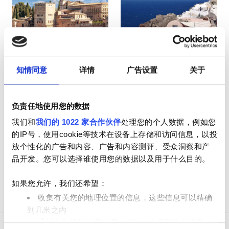
HIV患者
乙型肝炎患者
丙型肝炎患者
EHIC
西班牙
希腊
知情同意
详情
广告设置
关于
GHIC
负责任地使用您的数据
设施
我们和
我们的 1022 家合作伙伴
处理您的个人数据，例如您
的IP号，使用cookie等技术在设备上存储和访问信息，以投
小吃
放个性化的广告和内容、广告和内容测评、受众洞察和产
品开发。您可以选择谁使用您的数据以及用于什么目的。
免费WiFi
如果您允许，我们还希望：
电视屏幕
收集有关您的地理位置的信息，这些信息可以精确
免费接送
到几米之内
通过主动扫描特定特征（指纹）来识别您的设备
免费停车