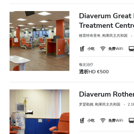
乙型肝炎患者
Diaverum Great 
丙型肝炎患者
Treatment Centr
EHIC
格雷特布里奇, 刚果民主共和国
GHIC
小吃
免费WiFi
设施
每次治疗
透析HD €500
小吃
免费WiFi
Diaverum Rother
电视屏幕
罗瑟勒姆, 刚果民主共和国
2.
免费接送
小吃
免费WiFi
免费停车