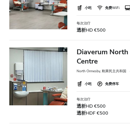
深夜
小吃
免费WiFi
评分
每次治疗
透析HD €500
好
非常好
Diaverum North 
Centre
优秀
North Ormesby, 刚果民主共和国
小吃
免费停车
每次治疗
透析HD €500
透析HDF €500