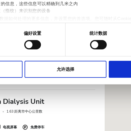
置的信息，这些信息可以精确到几米之内
征（指纹）来识别您的设备
数据如何处理的更多信息，并设置您的首选项。您可随时从Cooki
ch Kidney Treatment
优秀
9.2
1 评论
偏好设置
统计数据
作贴合用户需求的内容与广告、提供社交媒体功能以及分析我们的流量
4 距离市中心公里数
站的使用情况，这些合作伙伴可能会将此类信息与您提供给他们或
电视屏幕
允许选择
预订
 Dialysis Unit
1.63 距离市中心公里数
电视屏幕
免费停车