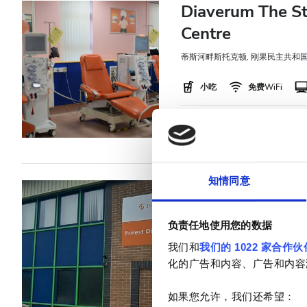
Diaverum The St
Centre
蒂斯河畔斯托克顿, 刚果民主共和
小吃
免费WiFi
每次治疗
透析HD €500
知情同意
Diaverum Forest 
Cinderford, 刚果民主共和国
1
负责任地使用您的数据
小吃
免费WiFi
我们和
我们的 1022 家合作伙
化的广告和内容、广告和内容
每次治疗
透析HD €500
如果您允许，我们还希望：