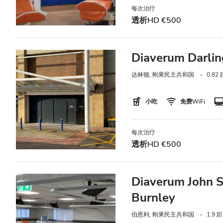
每次治疗
透析HD €500
价格
0 - 100 欧元
Diaverum Darlin
100 - 200 欧元
达林顿, 刚果民主共和国
0.8
200 - 300 欧元
小吃
免费WiFi
300+ 欧元
每次治疗
班次
透析HD €500
上午
Diaverum John S
下午
Burnley
晚上
伯恩利, 刚果民主共和国
1.9