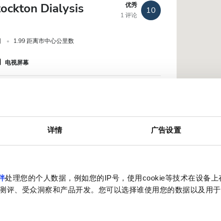
ockton Dialysis
优秀
10
1 评论
国
1.99 距离市中心公里数
电视屏幕
预订
详情
广告设置
of Dean Dialysis Unit
优秀
9.8
1 评论
.41 距离市中心公里数
电视屏幕
免费停车
伴
处理您的个人数据，例如您的IP号，使用cookie等技术在设备
测评、受众洞察和产品开发。您可以选择谁使用您的数据以及用于
预订