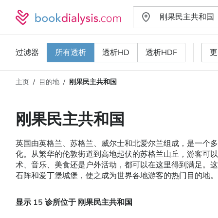
过滤器
所有透析
透析HD
透析HDF
更
主页
目的地
刚果民主共和国
透析类型
距离
姓名
所有透析
刚果民主共和国
评分
透析HD
英国由英格兰、苏格兰、威尔士和北爱尔兰组成，是一个
价格
透析HDF
化。从繁华的伦敦街道到高地起伏的苏格兰山丘，游客可
术、音乐、美食还是户外活动，都可以在这里得到满足。
石阵和爱丁堡城堡，使之成为世界各地游客的热门目的地。
接收
显示 15 诊所位于 刚果民主共和国
HIV患者