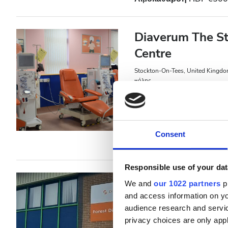
Diaverum The St
Centre
Stockton-On-Tees, United Kingd
πόλης
Αναψυκτικά
Δωρεάν
Ανά θεραπεία
Consent
Αιμοκάθαρση HD €500
Responsible use of your dat
Diaverum Forest
We and
our 1022 partners
pr
Unit
and access information on yo
audience research and servi
Cinderford, United Kingdom
1
privacy choices are only app