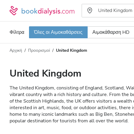
Φίλτρα
Όλες οι Αιμοκαθάρσεις
Αιμοκάθαρση HD
Αρχική
Προορισμοί
United Kingdom
Τύπος αιμοκάθαρσης
Απόσταση
Όνομα
Όλες οι Αιμοκαθάρσεις
United Kingdom
Βαθμολογία
Αιμοκάθαρση HD
The United Kingdom, consisting of England, Scotland, Wale
Τιμή
Αιμοκάθαρση HDF
vibrant country with a rich history and culture. From the bu
of the Scottish Highlands, the UK offers visitors a wealt
interested in art, music, food, or outdoor activities, there
Δέχεται
home to many iconic landmarks such as Big Ben, Stonehen
popular destination for tourists from all over the world.
Ασθενείς με HIV