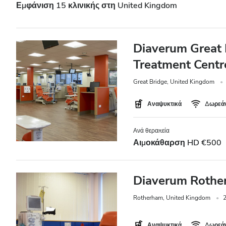
Εμφάνιση 15 κλινικής στη United Kingdom
Ασθενείς με Ηπατίτιδα B
Ασθενείς με Ηπατίτιδα C
Diaverum Great 
EHIC
Treatment Centr
GHIC
Great Bridge, United Kingdom
Αναψυκτικά
Δωρεάν
Παροχές
Ανά θεραπεία
Αναψυκτικά
Αιμοκάθαρση HD €500
Δωρεάν WiFi
Τηλεοπτικές Οθόνες
Diaverum Rother
Δωρεάν Μεταφορά
Rotherham, United Kingdom
2
Δωρεάν Στάθμευση
Αναψυκτικά
Δωρεάν