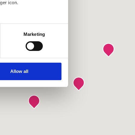
ger icon.
several meters
Marketing
ails section
.
se our traffic. We also share
ers who may combine it with
ir services. Read more about
Allow all