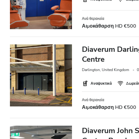
Τιμή
Ανά θεραπεία
Αιμοκάθαρση HD €500
0 - 100 EUR
100 - 200 EUR
Diaverum Darlin
200 - 300 EUR
Centre
300+ EUR
Darlington, United Kingdom
0
Αναψυκτικά
Δωρεάν
Βάρδιες
Ανά θεραπεία
Πρωί
Αιμοκάθαρση HD €500
Απόγευμα
Diaverum John S
Βράδυ