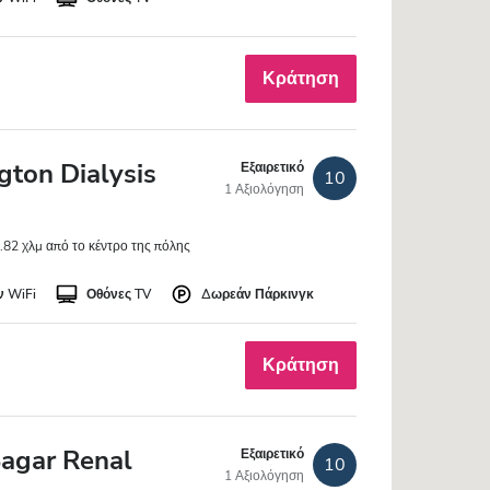
Κράτηση
gton Dialysis
Εξαιρετικό
10
1 Αξιολόγηση
.82 χλμ από το κέντρο της πόλης
 WiFi
Οθόνες TV
Δωρεάν Πάρκινγκ
Κράτηση
agar Renal
Εξαιρετικό
10
1 Αξιολόγηση