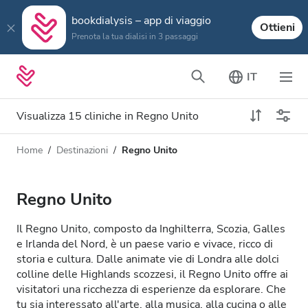
bookdialysis – app di viaggio
Ottieni
Prenota la tua dialisi in 3 passaggi
IT
Visualizza 15 cliniche in Regno Unito
Home
Destinazioni
Regno Unito
Tipo di dialisi
Distanza
Nome
Tutti i tipi di dialisi
Regno Unito
Valutazione
Dialisi HD
Il Regno Unito, composto da Inghilterra, Scozia, Galles
Prezzo
e Irlanda del Nord, è un paese vario e vivace, ricco di
Dialisi HDF
storia e cultura. Dalle animate vie di Londra alle dolci
colline delle Highlands scozzesi, il Regno Unito offre ai
visitatori una ricchezza di esperienze da esplorare. Che
Accetta
tu sia interessato all'arte, alla musica, alla cucina o alle