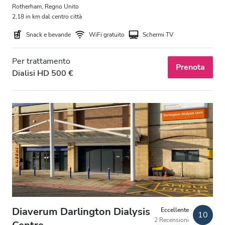
Sera
Rotherham, Regno Unito
2,18 in km dal centro città
Notte
Snack e bevande
WiFi gratuito
Schermi TV
Valutazione
Per trattamento
Prenota
Dialisi HD 500 €
Buono
Molto buono
Eccellente
Diaverum Darlington Dialysis
Eccellente
10
2 Recensioni