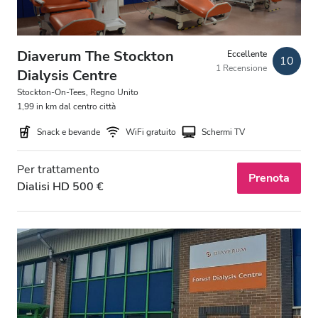
Diaverum The Stockton
Eccellente
10
1 Recensione
Dialysis Centre
Stockton-On-Tees, Regno Unito
1,99 in km dal centro città
Snack e bevande
WiFi gratuito
Schermi TV
Per trattamento
Prenota
Dialisi HD 500 €