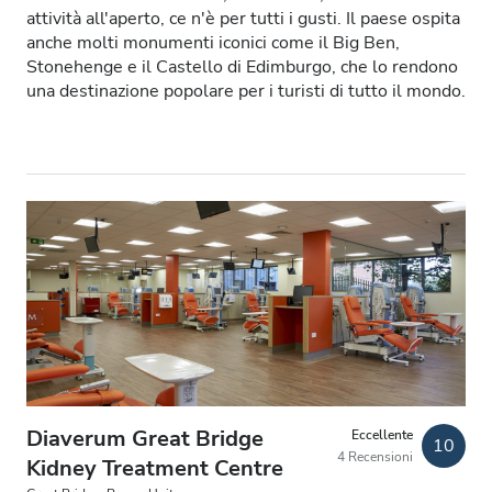
attività all'aperto, ce n'è per tutti i gusti. Il paese ospita
Pazienti con HIV
anche molti monumenti iconici come il Big Ben,
Stonehenge e il Castello di Edimburgo, che lo rendono
Pazienti con epatite B
una destinazione popolare per i turisti di tutto il mondo.
Pazienti con epatite C
TEAM
GHIC
Strutture
Snack e bevande
WiFi gratuito
Schermi TV
Diaverum Great Bridge
Eccellente
10
4 Recensioni
Kidney Treatment Centre
Trasferimento gratuito