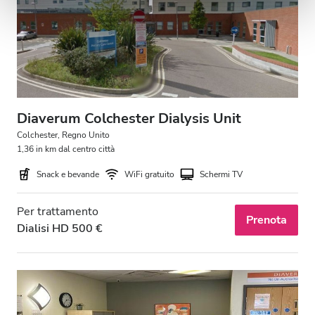
nostri partner che si occupano di analisi dei dati web,
pubblicità e social media, i quali potrebbero combinarle
con altre informazioni che hai fornito loro o che hanno
raccolto dal tuo utilizzo dei loro servizi.
Diaverum Colchester Dialysis Unit
Colchester, Regno Unito
1,36 in km dal centro città
Snack e bevande
WiFi gratuito
Schermi TV
Per trattamento
Prenota
Dialisi HD 500 €