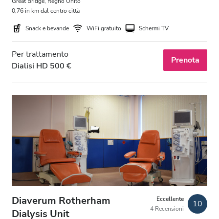
Great Bridge, Regno Unito
Parcheggio gratuito
0,76 in km dal centro città
Snack e bevande
WiFi gratuito
Schermi TV
Prezzo
Per trattamento
Prenota
Dialisi HD 500 €
0 - 100 EUR
100 - 200 EUR
200 - 300 EUR
300+ EUR
Turni
Mattino
Diaverum Rotherham
Eccellente
Pomeriggio
10
4 Recensioni
Dialysis Unit