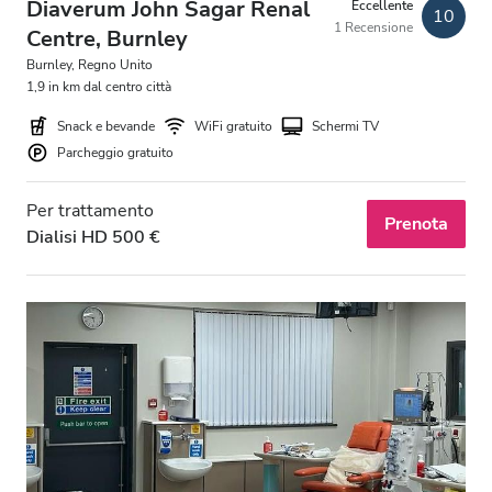
Diaverum John Sagar Renal
Eccellente
10
1 Recensione
Centre, Burnley
Burnley, Regno Unito
1,9 in km dal centro città
Snack e bevande
WiFi gratuito
Schermi TV
Parcheggio gratuito
Per trattamento
Prenota
Dialisi HD 500 €