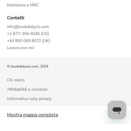
Nutrizione e MRC
Contatti
info@bookdialysis.com
+1 877-394-6045 (US)
+44 800 069 8072 (UK)
Lavora con noi
© bookdialysis.com, 2024
Chi siamo
Affidabilità e sicurezza
Informativa sulla privacy
Termini di utilizzo
Mostra mappa completa
Politica sui cookie
Contattaci