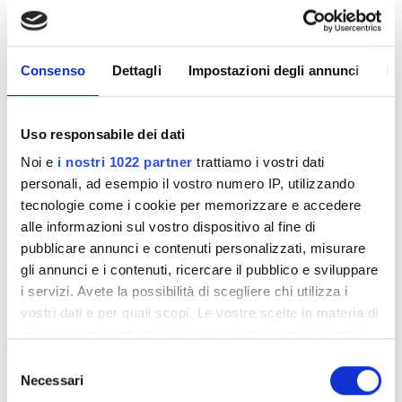
Consenso
Dettagli
Impostazioni degli annunci
In
Diaverum Redditch Kidney
Eccellente
Uso responsabile dei dati
9,2
1 Recensione
Treatment Centre
Noi e
i nostri 1022 partner
trattiamo i vostri dati
Redditch, Regno Unito
personali, ad esempio il vostro numero IP, utilizzando
3,14 in km dal centro città
tecnologie come i cookie per memorizzare e accedere
alle informazioni sul vostro dispositivo al fine di
Snack e bevande
WiFi gratuito
Schermi TV
pubblicare annunci e contenuti personalizzati, misurare
gli annunci e i contenuti, ricercare il pubblico e sviluppare
Per trattamento
Prenota
i servizi. Avete la possibilità di scegliere chi utilizza i
Dialisi HD 500 €
vostri dati e per quali scopi. Le vostre scelte in materia di
privacy sono applicabili solo su questa proprietà digitale
in cui avete effettuato le vostre scelte. È possibile
Selezione
modificare o revocare il proprio consenso in qualsiasi
Necessari
del
momento dalla Dichiarazione sui cookie o facendo clic