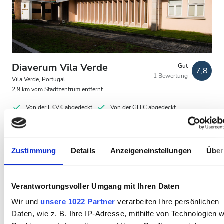
Patienten mit HIV
Patienten mit Hepatitis B
Patienten mit Hepatitis C
EKVK
Diaverum Vila Verde
Gut
7,8
1 Bewertung
GHIC
Vila Verde, Portugal
2,9 km vom Stadtzentrum entfernt
Von der EKVK abgedeckt
Von der GHIC abgedeckt
Einrichtungen
Erfrischungen
Kostenloses WiFi
TV-Bildschirme
Erfrischungen
Zustimmung
Details
Anzeigeneinstellungen
Über
Pro Behandlung
Kostenloses WiFi
HD-Dialyse 160,3 €
Reservieren
HDF-Dialyse 160,3 €
TV-Bildschirme
Verantwortungsvoller Umgang mit Ihren Daten
Kostenloser Transport
Wir und
unsere 1022 Partner
verarbeiten Ihre persönlichen
Daten, wie z. B. Ihre IP-Adresse, mithilfe von Technologien w
Kostenloses Parken