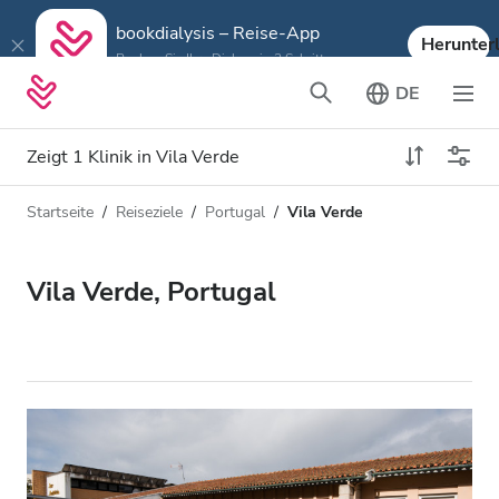
bookdialysis – Reise-App
Herunter
Buchen Sie Ihre Dialyse in 3 Schritten
DE
Zeigt 1 Klinik in Vila Verde
Startseite
Reiseziele
Portugal
Vila Verde
Art der Dialyse
Entfernung
Name
Alle Dialysen
Vila Verde, Portugal
Bewertung
HD-Dialyse
Preis
HDF-Dialyse
Akzeptiert