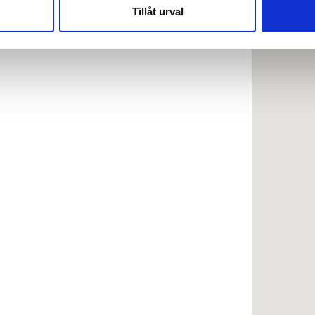
nnons- och analysföretag som vi samarbetar med. Dessa kan i sin
Tillåt urval
har tillhandahållit eller som de har samlat in när du har använt 