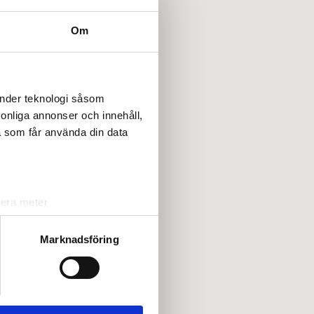
Om
änder teknologi såsom
rsonliga annonser och innehåll,
a som får använda din data
lera meter
ryck)
ljsektionen
. Du kan ändra
Marknadsföring
andahålla funktioner för
n information från din enhet