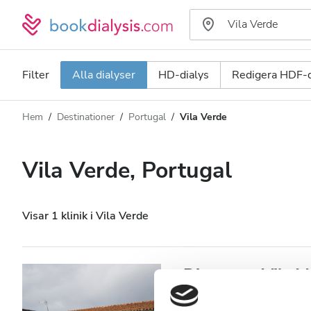
Filter
Alla dialyser
HD-dialys
Redigera HDF-d
Hem
Destinationer
Portugal
Vila Verde
Dialystyp
Avstånd
Namn
Alla dialyser
Vila Verde, Portugal
Betyg
HD-dialys
Pris
Redigera HDF-dialys
Visar 1 klinik i Vila Verde
Acceptera
Diaverum Vila V
Patienter med HIV
Vila Verde, Portugal
2,9 km fr