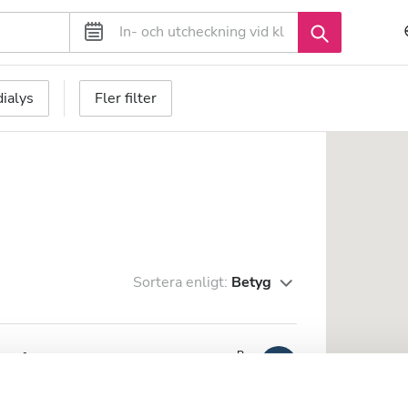
ialys
Fler filter
Sortera enligt:
Betyg
erde
Bra
7,8
1 Granska
ån stadskärnan