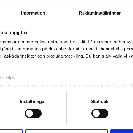
av GHIC
Information
Reklaminställningar
 WiFi
TV-skärmar
ina uppgifter
handlar din personliga data, som t.ex. ditt IP-nummer, och anv
Reservera
illgång till information på din enhet för att kunna tillhandahålla pe
, åskådarinsikter och produktutveckling. Du kan själv välja vilk
n vilja:
om din geografiska plats som kan ha en noggrannhet på upp till f
genom att aktivt skanna den för specifika kännetecken (fingeravt
rsonliga uppgifter behandlas och ställ in dina preferenser i
deta
Inställningar
Statistik
ke när som helst från cookie-förklaringen.
e för att anpassa innehållet och annonserna till användarna, tillh
vår trafik. Vi vidarebefordrar även sådana identifierare och anna