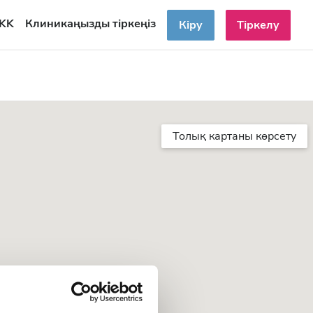
KK
Клиникаңызды тіркеңіз
Кіру
Тіркелу
Толық картаны көрсету