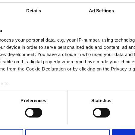
GHIC арқылы қамтылған
Details
Ad Settings
мдар
Тегін WiFi
Теледидар экрандары
a
ocess your personal data, e.g. your IP-number, using technolog
Брондау
ur device in order to serve personalized ads and content, ad a
ces development. You have a choice in who uses your data and 
licable on this digital property where you have made your choic
e from the Cookie Declaration or by clicking on the Privacy trig
e to:
bout your geographical location which can be accurate to within 
 actively scanning it for specific characteristics (fingerprinting)
Preferences
Statistics
 personal data is processed and set your preferences in the
det
e content and ads, to provide social media features and to analy
 our site with our social media, advertising and analytics partn