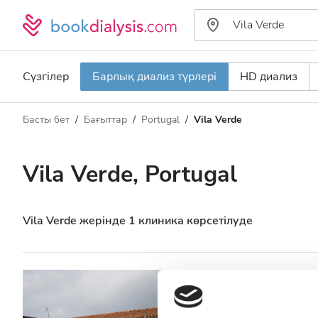
Сүзгілер
Барлық диализ түрлері
HD диализ
Басты бет
Бағыттар
Portugal
Vila Verde
Диализ түрі
Қашықтық
Аты
Барлық диализ түрлері
Vila Verde, Portugal
Рейтинг
HD диализ
Баға
HDF диализ
Vila Verde жерінде 1 клиника көрсетілуде
Қабылдайды
Diaverum Vila V
АИТВ пациенттері
Vila Verde, Portugal
2.9 км қ