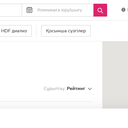
HDF диализ
Қосымша сүзгілер
Сұрыптау:
Рейтинг
erde
Жақсы
7.8
1 пікір
ала орталығынан