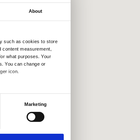
About
y such as cookies to store
nd content measurement,
for what purposes. Your
es. You can change or
ger icon.
several meters
Marketing
ails section
.
se our traffic. We also share
ers who may combine it with