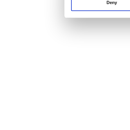
other information that you’ve
Deny
cookies in our Privacy policy
Баға
0 - 100 EUR
100 - 200 EUR
200 - 300 EUR
300+ EUR
Ауысымдар
Таң
Түстен кейін
Кеш