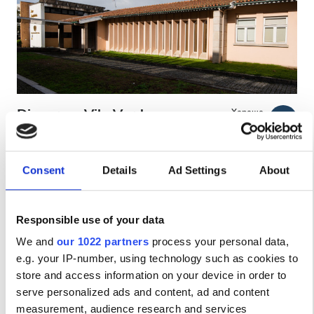
Пациенты с ВИЧ
Пациенты с гепатитом B
Пациенты с гепатитом C
EHIC
Diaverum Vila Verde
Хорошо
7.8
1 отзыв
GHIC
Vila Verde, Portugal
2.9 км от центра города
Consent
Details
Ad Settings
About
Покрывается EHIC
Покрывается GHIC
Удобства
Напитки
Бесплатный Wi-Fi
Телевизоры
Напитки
Responsible use of your data
за процедуру
Бесплатный Wi-Fi
We and
our 1022 partners
process your personal data,
Диализ HD €160.3
Забронировать
e.g. your IP-number, using technology such as cookies to
Диализ HDF €160.3
Телевизоры
store and access information on your device in order to
serve personalized ads and content, ad and content
Бесплатный трансфер
measurement, audience research and services