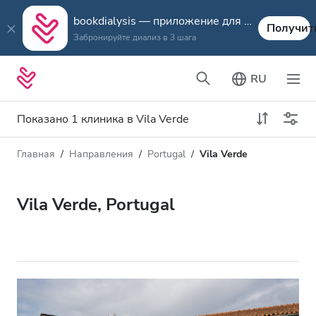
bookdialysis — приложение для путешествий
Получит
Забронируйте диализ в 3 шага
RU
Показано 1 клиника в Vila Verde
Главная
Направления
Portugal
Vila Verde
Тип диализа
Расстояние
Имя
Все виды диализа
Vila Verde, Portugal
Рейтинг
Диализ HD
Цена
Диализ HDF
Принимает