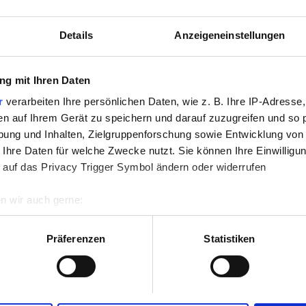
nloses WiFi
TV-Bildschirme
Details
Anzeigeneinstellungen
g mit Ihren Daten
Reservieren
r
verarbeiten Ihre persönlichen Daten, wie z. B. Ihre IP-Adresse,
en auf Ihrem Gerät zu speichern und darauf zuzugreifen und so 
ung und Inhalten, Zielgruppenforschung sowie Entwicklung von
 Ihre Daten für welche Zwecke nutzt. Sie können Ihre Einwilligun
 auf das Privacy Trigger Symbol ändern oder widerrufen
n wir auch gerne:
re geografische Lage erfassen, welche bis auf einige Meter gen
es Scannen nach bestimmten Merkmalen (Fingerprinting) identifi
Präferenzen
Statistiken
ie Ihre persönlichen Daten verarbeitet werden, und legen Sie I
nhalte und Anzeigen zu personalisieren, Funktionen für soziale