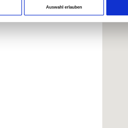
Website zu analysieren. Außerdem geben wir Informationen zu I
Auswahl erlauben
r soziale Medien, Werbung und Analysen weiter. Unsere Partner
 Daten zusammen, die Sie ihnen bereitgestellt haben oder die s
n.