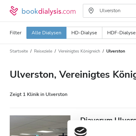
Filter
Alle Dialysen
HD-Dialyse
HDF-Dialyse
Startseite
Reiseziele
Vereinigtes Königreich
Ulverston
Art der Dialyse
Entfernung
Name
Alle Dialysen
Ulverston, Vereinigtes Köni
Bewertung
HD-Dialyse
Preis
HDF-Dialyse
Zeigt 1 Klinik in Ulverston
Akzeptiert
Diaverum Ulvers
Patienten mit HIV
Ulverston, Vereinigtes Königreich