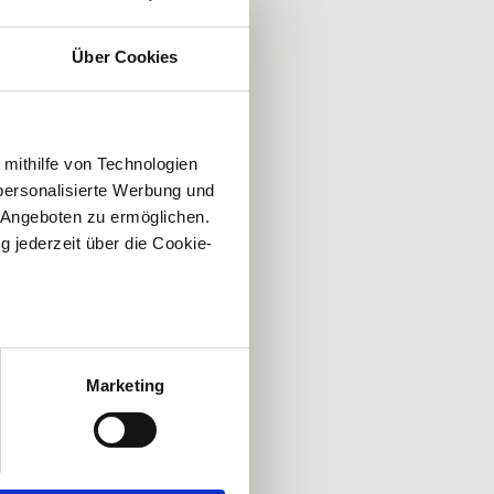
Über Cookies
 mithilfe von Technologien
personalisierte Werbung und
 Angeboten zu ermöglichen.
g jederzeit über die Cookie-
au sein können
zieren
Marketing
hre Präferenzen im
Abschnitt
 Medien anbieten zu können