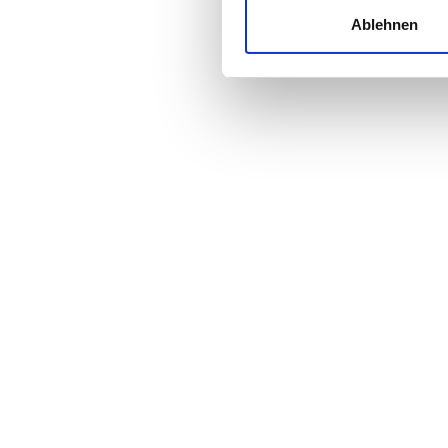
und die Zugriffe auf unsere 
Ablehnen
Website an unsere Partner fü
Preis
möglicherweise mit weiteren
der Dienste gesammelt habe
0 - 100 EUR
100 - 200 EUR
200 - 300 EUR
300+ EUR
Schichten
Morgen
Nachmittag
Abend