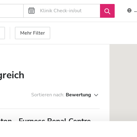
Mehr Filter
greich
Sortieren nach:
Bewertung
ton - Furness Renal Centre
1,72 km vom Stadtzentrum entfernt