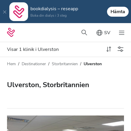
bookdialysis – reseapp
Hämta
Boka din dialys i 3 steg
SV
Visar 1 klinik i Ulverston
Hem
Destinationer
Storbritannien
Ulverston
Dialystyp
Avstånd
Namn
Alla dialyser
Ulverston, Storbritannien
Betyg
HD-dialys
Pris
Redigera HDF-dialys
Acceptera