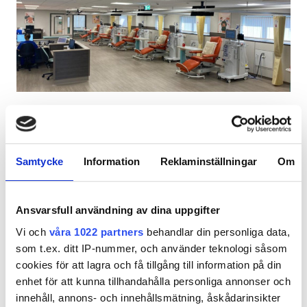
Patienter med HIV
Patienter med hepatit B
Patienter med hepatit C
EHIC
Diaverum Ulverston - Furness Renal
GHIC
Centre
Ulverston, Storbritannien
1,72 km från stadskärnan
Samtycke
Information
Reklaminställningar
Om
Lokaler
Förfriskningar
Gratis WiFi
TV-skärmar
Gratis parkering
Förfriskningar
Ansvarsfull användning av dina uppgifter
Vi och
våra 1022 partners
behandlar din personliga data,
Gratis WiFi
Per behandlingen
som t.ex. ditt IP-nummer, och använder teknologi såsom
HD-dialys 500 €
Reservera
TV-skärmar
cookies för att lagra och få tillgång till information på din
HDF-dialys 500 €
enhet för att kunna tillhandahålla personliga annonser och
Gratis överföring
innehåll, annons- och innehållsmätning, åskådarinsikter