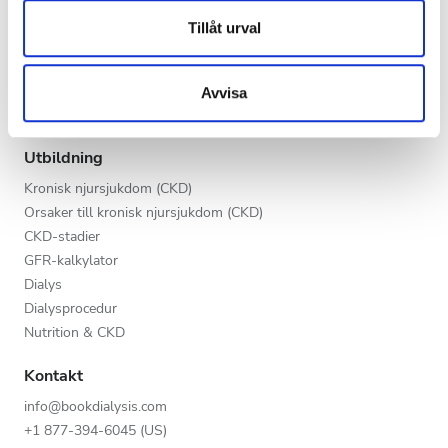
annons- och analysföretag som vi samarbetar med.
Kväll
Vårdgivare
Dessa kan i sin tur kombinera informationen med annan
Tillåt urval
V.I.P.-programmet
Natt
information som du har tillhandahållit eller som de har
Lista din klinik
samlat in när du har använt deras tjänster.
Fördelar för leverantörer
Avvisa
Partners
Betyg
Utbildning
Bra
Kronisk njursjukdom (CKD)
Väldigt bra
Orsaker till kronisk njursjukdom (CKD)
CKD-stadier
Utmärkt
GFR-kalkylator
Dialys
Dialysprocedur
Nutrition & CKD
Kontakt
info@bookdialysis.com
+1 877-394-6045 (US)