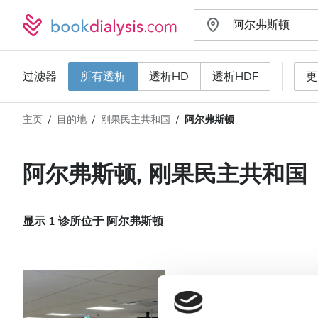
过滤器
所有透析
透析HD
透析HDF
更
主页
目的地
刚果民主共和国
阿尔弗斯顿
透析类型
距离
姓名
所有透析
阿尔弗斯顿, 刚果民主共和国
评分
透析HD
价格
透析HDF
显示 1 诊所位于 阿尔弗斯顿
接收
Diaverum Ulvers
HIV患者
阿尔弗斯顿, 刚果民主共和国