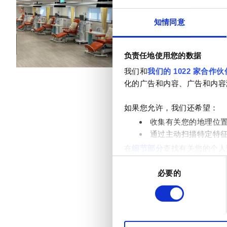
乙型肝炎患者
小吃
免费WiFi
知情同意
丙型肝炎患者
每次治疗
EHIC
透析HD €500
负责任地使用您的数据
透析HDF €500
GHIC
我们和
我们的 1022 家合作伙
化的广告和内容、广告和内容
设施
如果您允许，我们还希望：
收集有关您的地理位
小吃
通过主动扫描特定特
在
细节部分
查找有关您的个人
免费WiFi
项。
同
电视屏幕
必要的
意
我们使用 Cookie 来制
选
免费接送
分析合作伙伴分享您对我们网
择
收集的其他信息相结合。
免费停车