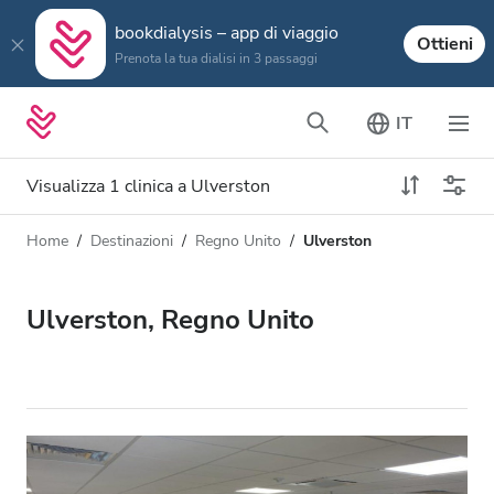
bookdialysis – app di viaggio
Ottieni
Prenota la tua dialisi in 3 passaggi
IT
Visualizza 1 clinica a Ulverston
Home
Destinazioni
Regno Unito
Ulverston
Tipo di dialisi
Distanza
Nome
Tutti i tipi di dialisi
Ulverston, Regno Unito
Valutazione
Dialisi HD
Prezzo
Dialisi HDF
Accetta