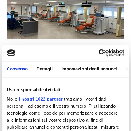
Pazienti con HIV
Pazienti con epatite B
Pazienti con epatite C
TEAM
Diaverum Ulverston - Furness Renal
GHIC
Centre
Ulverston, Regno Unito
1,72 in km dal centro città
Consenso
Dettagli
Impostazioni degli annunci
In
Strutture
Snack e bevande
WiFi gratuito
Schermi TV
Parcheggio gratuito
Snack e bevande
Uso responsabile dei dati
Noi e
i nostri 1022 partner
trattiamo i vostri dati
WiFi gratuito
Per trattamento
personali, ad esempio il vostro numero IP, utilizzando
Dialisi HD 500 €
Prenota
Schermi TV
tecnologie come i cookie per memorizzare e accedere
Dialisi HDF 500 €
alle informazioni sul vostro dispositivo al fine di
Trasferimento gratuito
pubblicare annunci e contenuti personalizzati, misurare