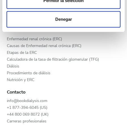
Permitir la selección
Tarde
Publica tu clínica
Las cookies de este sitio web se usan para personalizar
Beneficios para los proveedores
Noche
el contenido y los anuncios, ofrecer funciones de redes
Socios
Denegar
sociales y analizar el tráfico. Además, compartimos
información sobre el uso que haga del sitio web con
Educación
Calificación
nuestros partners de redes sociales, publicidad y análisis
Enfermedad renal crónica (ERC)
web, quienes pueden combinarla con otra información
Causas de Enfermedad renal crónica (ERC)
Buena
que les haya proporcionado o que hayan recopilado a
Etapas de la ERC
partir del uso que haya hecho de sus servicios.
Muy buena
Calculadora de la tasa de filtración glomerular (TFG)
Diálisis
Excelente
Procedimiento de diálisis
Nutrición y ERC
Contacto
info@bookdialysis.com
+1 877-394-6045 (US)
+44 800 069 8072 (UK)
Carreras profesionales