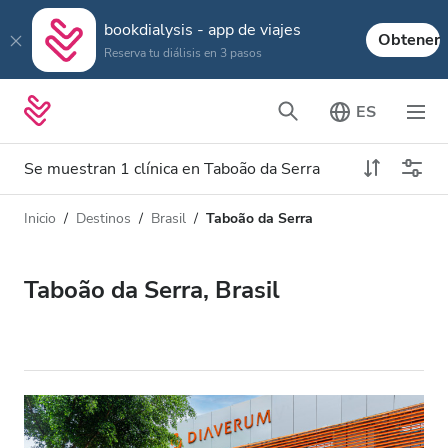
bookdialysis - app de viajes
Obtener
Reserva tu diálisis en 3 pasos
ES
Se muestran 1 clínica en Taboão da Serra
Inicio
Destinos
Brasil
Taboão da Serra
Tipo de diálisis
Distancia
Nombre
Todas las diálisis
Taboão da Serra, Brasil
Calificación
Diálisis HD
Precio
Diálisis HDF
Acepta