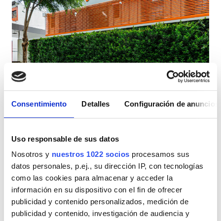
Pacientes con VIH
Pacientes con hepatitis B
Pacientes con hepatitis C
TSE
Diaverum Taboão da Serra
GHIC
Taboão da Serra, Brasil
2,26 km desde el centro de la ciudad
Consentimiento
Detalles
Configuración de anuncios
Refrescos
WiFi gratuito
Pantallas de televisión
Instalaciones
Uso responsable de sus datos
Por tratamiento
Refrescos
Nosotros y
nuestros 1022 socios
procesamos sus
Diálisis HD 182 €
Reservación
datos personales, p.ej., su dirección IP, con tecnologías
Diálisis HDF 273 €
WiFi gratuito
como las cookies para almacenar y acceder la
Pantallas de televisión
información en su dispositivo con el fin de ofrecer
publicidad y contenido personalizados, medición de
Traslado gratuito
publicidad y contenido, investigación de audiencia y