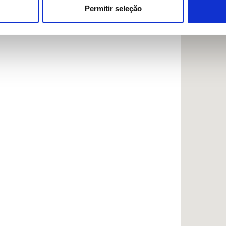
ue as podem combinar com outras informações que lhes forneceu 
Permitir seleção
respetivos serviços.