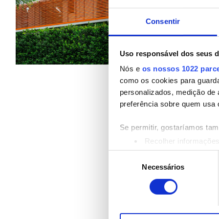
Pacientes com Hepatite B
Refeições
Wi-Fi Grat
Consentir
Pacientes com Hepatite C
Por tratamento
CESD
Diálise HD 182 €
Uso responsável dos seus 
Diálise HDF 273 €
CMSD
Nós e
os nossos 1022 parc
como os cookies para guarda
personalizados, medição de 
Instalações
preferência sobre quem usa 
Refeições
Se permitir, gostaríamos ta
Recolher informações
Wi-Fi Gratuito
Identificar o seu disp
Seleção
Saiba mais sobre como os s
Ecrãs de televisão
Necessários
de
Pode alterar ou retirar o s
consentimento
Transferência Gratuita
Utilizamos cookies para pers
Estacionamento Grátis
tráfego. Também partilhamos 