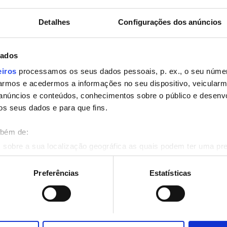
uito
Ecrãs de televisão
Detalhes
Configurações dos anúncios
dados
Reservar
eiros
processamos os seus dados pessoais, p. ex., o seu númer
rmos e acedermos a informações no seu dispositivo, veicular
anúncios e conteúdos, conhecimentos sobre o público e desenv
os seus dados e para que fins.
mbém de:
 sobre a sua localização geográfica as quais podem ter uma pr
ositivo analisando de forma ativa as características específicas 
eus dados pessoais são processados e defina as suas preferên
Preferências
Estatísticas
eu consentimento a qualquer momento da Declaração de Cookies.
onalizar conteúdo e anúncios, fornecer funcionalidades de redes
informações acerca da sua utilização do site com os nossos pa