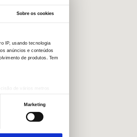
Sobre os cookies
o IP, usando tecnologia
mos anúncios e conteúdos
olvimento de produtos. Tem
ecisão de vários metros
(impressão digital)
cias na
secção de detalhes
.
Marketing
 sociais e analisar o nosso
rceiros de redes sociais, de