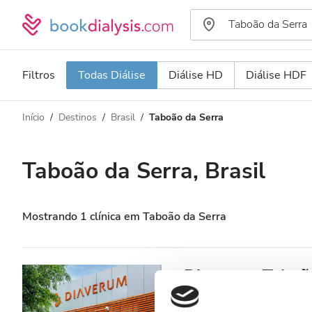
Filtros
Todas Diálise
Diálise HD
Diálise HDF
Início
Destinos
Brasil
Taboão da Serra
Tipo de Diálise
Distância
Nome
Todas Diálise
Taboão da Serra, Brasil
Avaliação
Diálise HD
Preço
Diálise HDF
Mostrando 1 clínica em Taboão da Serra
Aceita
Diaverum Taboão
Pacientes com HIV
Taboão da Serra, Brasil
2,26 k