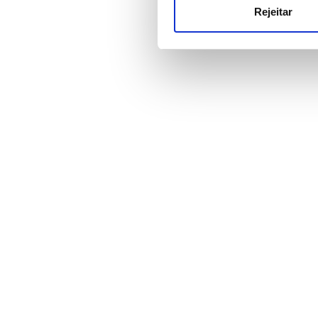
publicidade e de análise, q
Rejeitar
partir da sua utilização dos 
Preço
0-100 EUR
100 - 200 EUR
200 - 300 EUR
300+ EUR
Todos os Turnos
Manhã
Tarde
Final da tarde