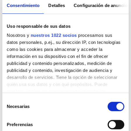
Consentimiento
Detalles
Configuración de anuncios
Uso responsable de sus datos
Nosotros y
nuestros 1022 socios
procesamos sus
datos personales, p.ej., su dirección IP, con tecnologías
como las cookies para almacenar y acceder la
información en su dispositivo con el fin de ofrecer
publicidad y contenido personalizados, medición de
Head Nurse
publicidad y contenido, investigación de audiencia y
Zainab BOUFAR
desarrollo de servicios. Tiene la opción de seleccionar
quién usa sus datos y con qué propósitos. Puede
Opciones de pago
cambiar o retirar su consentimiento en cualquier
momento desde la Declaración de cookies o clicando en
Selección
el Menú de consentimiento.
Necesarias
de
Tarjetas de crédito
consentimiento
Se acepta TSE
Si lo permite, también quisiéramos:
Preferencias
Recopilar información sobre su ubicación
Se acepta GHIC