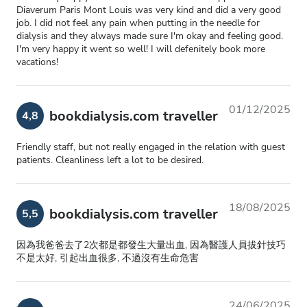
Diaverum Paris Mont Louis was very kind and did a very good
job. I did not feel any pain when putting in the needle for
dialysis and they always made sure I'm okay and feeling good.
I'm very happy it went so well! I will defenitely book more
vacations!
01/12/2025
bookdialysis.com traveller
4,8
Friendly staff, but not really engaged in the relation with guest
patients. Cleanliness left a lot to be desired.
18/08/2025
bookdialysis.com traveller
5,5
因為我爸爸去了2次都是都發生大量出血, 因為醫護人員拔針技巧
不是太好, 引起出血很多, 不過沒有生命危害
24/06/2025