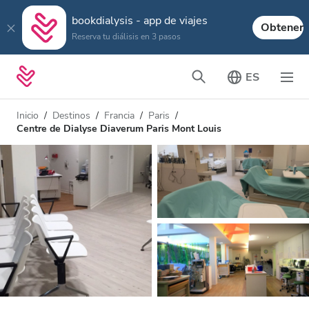
bookdialysis - app de viajes
Obtener
Reserva tu diálisis en 3 pasos
ES
Inicio
Destinos
Francia
Paris
Centre de Dialyse Diaverum Paris Mont Louis