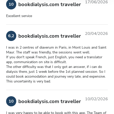
partir del uso que haya hecho de sus servicios.
17/06/2026
bookdialysis.com traveller
10
Excellent service
20/04/2026
bookdialysis.com traveller
6,2
I was in 2 centres of diaverum in Paris, in Mont Louis and Saint
Maur. The staff was friendly, the sessions went well.
If you don't speak French, just English, you need a translator
app, communication on site is difficult.
The other difficulty was that I only got an answer, if i can do
dialysis there, just 1 week before the 1st planned session. So I
could book accomodation and journey very late, and expensive.
This uncertainity is very bad.
10/02/2026
bookdialysis.com traveller
10
I was very happy to be able to book with this app. The Team of