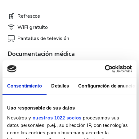
Refrescos
WiFi gratuito
Pantallas de televisión
Documentación médica
Esta clínica requiere documentación médica específica
para los tratamientos de diálisis. Puedes subir los
documentos en línea o llevarlos a la clínica cuando
Consentimiento
Detalles
Configuración de anuncios
llegues.
INTERNATIONAL DIALYSIS REQUEST Clinical
Uso responsable de sus datos
Information & Patient Identification Form
Nosotros y
nuestros 1022 socios
procesamos sus
Días de tratamiento disponibles
datos personales, p.ej., su dirección IP, con tecnologías
como las cookies para almacenar y acceder la