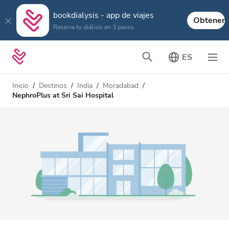
bookdialysis - app de viajes
Obtener
Reserva tu diálisis en 3 pasos
ES
Inicio
Destinos
India
Moradabad
NephroPlus at Sri Sai Hospital