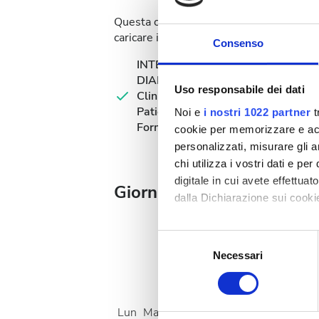
Questa clinica richiede documentazione me
caricare i documenti online o portarli in c
Consenso
INTERNATIONAL
DIALYSIS REQUEST
Uso responsabile dei dati
Clinical Information &
Patient Identification
Noi e
i nostri 1022 partner
t
Form
cookie per memorizzare e acce
personalizzati, misurare gli an
chi utilizza i vostri dati e pe
digitale in cui avete effettua
Giorni disponibili per il t
dalla Dichiarazione sui cookie
Con il tuo consenso, vorrem
Selezione
raccogliere informazi
Necessari
del
Identificare il tuo di
consenso
Agosto
2026
digitali).
Approfondisci come vengono el
Lun
Mar
Mer
Gio
Ven
Sab
Dom