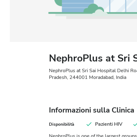
NephroPlus at Sri 
NephroPlus at Sri Sai Hospital Delhi 
Pradesh, 244001 Moradabad, India
Informazioni sulla Clinica
Pazienti HIV
Disponibilità
NephroPlus is one of the largest groups 