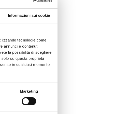
Informazioni sui cookie
utilizzando tecnologie come i
re annunci e contenuti
vete la possibilità di scegliere
li solo su questa proprietà
consenso in qualsiasi momento
alche metro,
Marketing
e specifiche (impronte
ezione dettagli
. Puoi