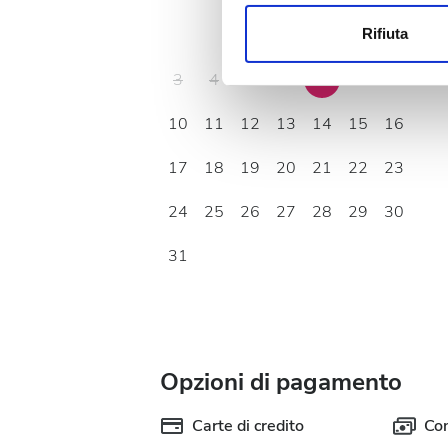
modificare o ritirare il tuo 
Rifiuta
1
2
Utilizziamo i cookie per perso
nostro traffico. Condividiamo 
3
4
5
6
7
8
9
di analisi dei dati web, pubbl
10
11
12
13
14
15
16
che hanno raccolto dal tuo uti
17
18
19
20
21
22
23
24
25
26
27
28
29
30
31
Opzioni di pagamento
Carte di credito
Con