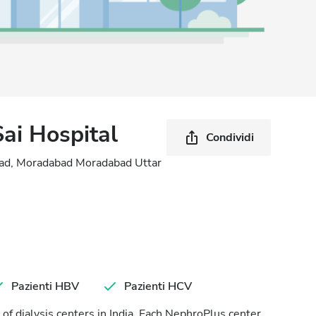
Sai Hospital
Condividi
Road, Moradabad Moradabad Uttar
Pazienti HBV
Pazienti HCV
of dialysis centers in India. Each NephroPlus center