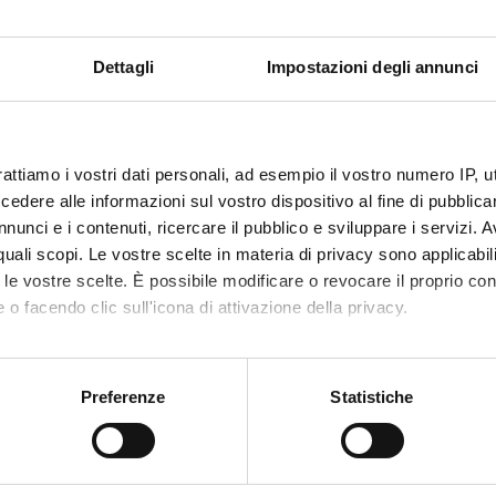
dica specifica per i trattamenti di dialisi. Puoi
linica quando arrivi.
Dettagli
Impostazioni degli annunci
rattiamo i vostri dati personali, ad esempio il vostro numero IP, 
dere alle informazioni sul vostro dispositivo al fine di pubblica
nunci e i contenuti, ricercare il pubblico e sviluppare i servizi. A
r quali scopi. Le vostre scelte in materia di privacy sono applicabi
to le vostre scelte. È possibile modificare o revocare il proprio 
rattamento
 o facendo clic sull'icona di attivazione della privacy.
mo anche:
oni sulla tua posizione geografica, con un'approssimazione di qu
Preferenze
Statistiche
spositivo, scansionandolo attivamente alla ricerca di caratteristich
Settembre
2026
aborati i tuoi dati personali e imposta le tue preferenze nella
s
Lun
Mar
Mer
Gio
Ven
Sab
Dom