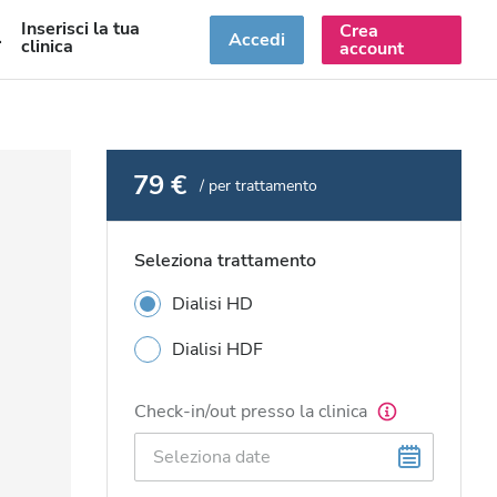
Inserisci la tua
Crea
T
Accedi
clinica
account
79 €
/ per trattamento
Seleziona trattamento
Dialisi HD
Dialisi HDF
Check-in/out presso la clinica