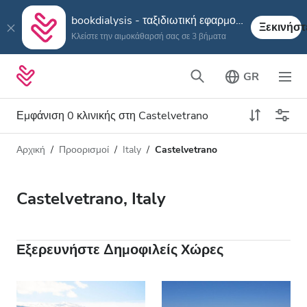
bookdialysis - ταξιδιωτική εφαρμογή
Ξεκινήστ
Κλείστε την αιμοκάθαρσή σας σε 3 βήματα
GR
Εμφάνιση 0 κλινικής στη Castelvetrano
Αρχική
Προορισμοί
Italy
Castelvetrano
Τύπος αιμοκάθαρσης
Απόσταση
Όνομα
Όλες οι Αιμοκαθάρσεις
Castelvetrano, Italy
Βαθμολογία
Αιμοκάθαρση HD
Τιμή
Αιμοκάθαρση HDF
Εξερευνήστε Δημοφιλείς Χώρες
Δέχεται