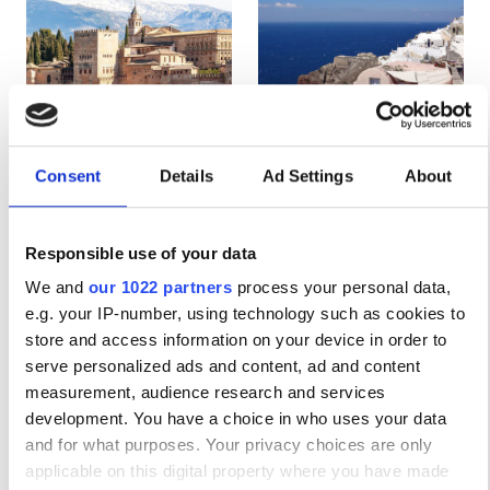
Ασθενείς με HIV
Ασθενείς με Ηπατίτιδα B
Ασθενείς με Ηπατίτιδα C
EHIC
Spain
Greece
Consent
Details
Ad Settings
About
GHIC
Responsible use of your data
Παροχές
We and
our 1022 partners
process your personal data,
e.g. your IP-number, using technology such as cookies to
Αναψυκτικά
store and access information on your device in order to
serve personalized ads and content, ad and content
Δωρεάν WiFi
measurement, audience research and services
development. You have a choice in who uses your data
Τηλεοπτικές Οθόνες
and for what purposes. Your privacy choices are only
Δωρεάν Μεταφορά
applicable on this digital property where you have made