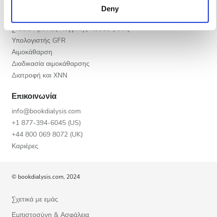
Βράδυ
Χρόνια Νεφρική Νόσος - ΧΝΝ
Deny
services. Read more about cookies in our Privacy policy.
Αιτίες ΧΝΝ
Νύχτα
Στάδια Χρόνιας Νεφρικής Νόσου (ΧΧΝ)
Υπολογιστής GFR
Αιμοκάθαρση
Βαθμολογία
Διαδικασία αιμοκάθαρσης
Διατροφή και ΧΝΝ
Καλή
Επικοινωνία
Πολύ Καλή
info@bookdialysis.com
Εξαιρετική
+1 877-394-6045 (US)
+44 800 069 8072 (UK)
Καριέρες
© bookdialysis.com, 2024
Σχετικά με εμάς
Εμπιστοσύνη & Ασφάλεια