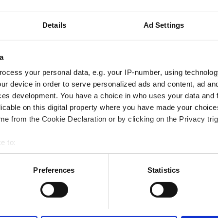
 WiFi
Δωρεάν Μεταφορά
Details
Ad Settings
Κράτηση
a
ocess your personal data, e.g. your IP-number, using technolog
ur device in order to serve personalized ads and content, ad a
ces development. You have a choice in who uses your data and 
licable on this digital property where you have made your choic
e from the Cookie Declaration or by clicking on the Privacy trig
e to:
bout your geographical location which can be accurate to within 
 actively scanning it for specific characteristics (fingerprinting)
Preferences
Statistics
 personal data is processed and set your preferences in the
det
e content and ads, to provide social media features and to analy
 our site with our social media, advertising and analytics partn