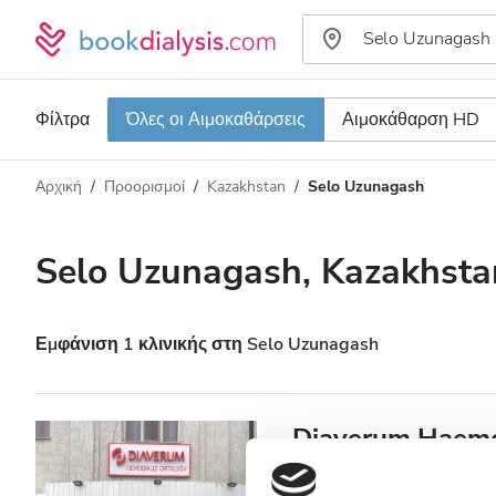
Φίλτρα
Όλες οι Αιμοκαθάρσεις
Αιμοκάθαρση HD
Αρχική
Προορισμοί
Kazakhstan
Selo Uzunagash
Τύπος αιμοκάθαρσης
Απόσταση
Όνομα
Όλες οι Αιμοκαθάρσεις
Selo Uzunagash, Kazakhsta
Βαθμολογία
Αιμοκάθαρση HD
Τιμή
Αιμοκάθαρση HDF
Εμφάνιση 1 κλινικής στη Selo Uzunagash
Δέχεται
Diaverum Haemo
Ασθενείς με HIV
Selo Uzunagash, Kazakhstan