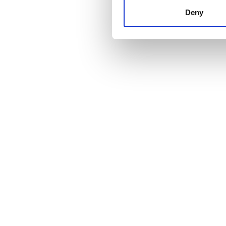
other information that you’ve
Deny
cookies in our Privacy policy
Τιμή
0 - 100 EUR
100 - 200 EUR
200 - 300 EUR
300+ EUR
Βάρδιες
Πρωί
Απόγευμα
Βράδυ