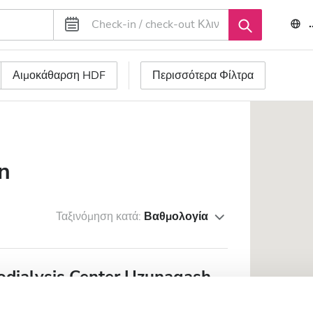
Αιμοκάθαρση HDF
Περισσότερα Φίλτρα
n
Ταξινόμηση κατά:
Βαθμολογία
dialysis Center Uzunagash
1.97 χλμ από το κέντρο της πόλης