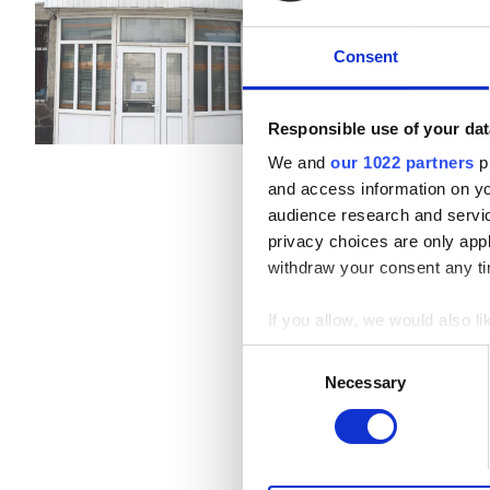
Ασθενείς με Ηπατίτιδα B
Αναψυκτικά
Δωρεάν
Δωρεάν Πάρκινγκ
Consent
Ασθενείς με Ηπατίτιδα C
EHIC
Ανά θεραπεία
Responsible use of your dat
Αιμοκάθαρση HD €140
GHIC
We and
our 1022 partners
pr
and access information on yo
audience research and servi
Παροχές
privacy choices are only app
withdraw your consent any tim
Αναψυκτικά
If you allow, we would also lik
Δωρεάν WiFi
Collect information a
Consent
Τηλεοπτικές Οθόνες
Identify your device by
Necessary
Selection
Find out more about how your
Δωρεάν Μεταφορά
We use cookies to personalis
Δωρεάν Στάθμευση
information about your use of