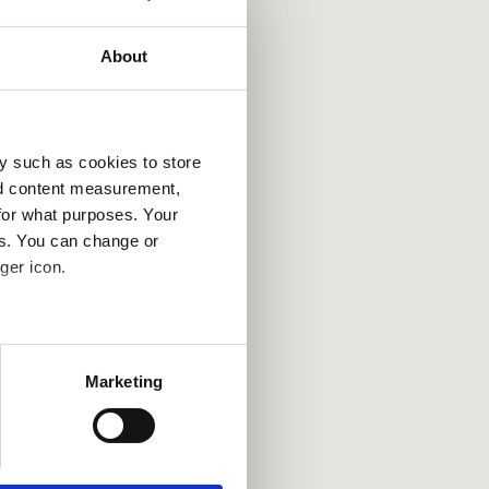
About
y such as cookies to store
nd content measurement,
for what purposes. Your
es. You can change or
ger icon.
several meters
Marketing
ails section
.
se our traffic. We also share
ers who may combine it with