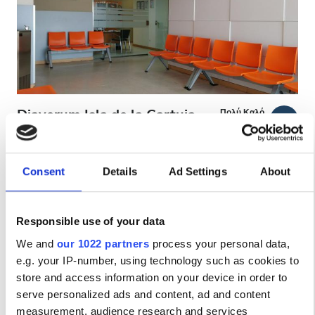
Ασθενείς με HIV
Ασθενείς με Ηπατίτιδα B
Ασθενείς με Ηπατίτιδα C
EHIC
Diaverum Isla de la Cartuja
Πολύ Καλό
8.8
1 Αξιολόγηση
GHIC
Dialysis Clinic
Santiponce, Spain
3.7 χλμ από το κέντρο της πόλης
Consent
Details
Ad Settings
About
Παροχές
Καλύπτεται από EHIC
Καλύπτεται από GHIC
Αναψυκτικά
Δωρεάν WiFi
Οθόνες TV
Δωρεάν Πάρκινγκ
Responsible use of your data
Δωρεάν WiFi
We and
our 1022 partners
process your personal data,
Ανά θεραπεία
Κράτηση
e.g. your IP-number, using technology such as cookies to
Αιμοκάθαρση HD €200
Τηλεοπτικές Οθόνες
store and access information on your device in order to
serve personalized ads and content, ad and content
Δωρεάν Μεταφορά
measurement, audience research and services