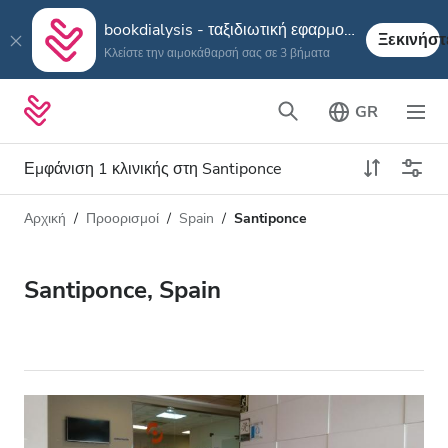
bookdialysis - ταξιδιωτική εφαρμογή
Ξεκινήστ
Κλείστε την αιμοκάθαρσή σας σε 3 βήματα
GR
Εμφάνιση 1 κλινικής στη Santiponce
Αρχική
Προορισμοί
Spain
Santiponce
Τύπος αιμοκάθαρσης
Απόσταση
Όνομα
Όλες οι Αιμοκαθάρσεις
Santiponce, Spain
Βαθμολογία
Αιμοκάθαρση HD
Τιμή
Αιμοκάθαρση HDF
Δέχεται